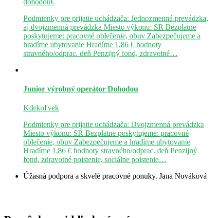
dohodou€
Podmienky pre prijatie uchádzača: Jednozmenná prevádzka,
aj dvojzmenná prevádzka Miesto výkonu: SR Bezplatne
poskytujeme: pracovné oblečenie, obuv Zabezpečujeme a
hradíme ubytovanie Hradíme 1,86 € hodnoty
stravného/odprac. deň Penzijný fond, zdravotné…
Junior výrobný operátor
Dohodou
Kdekoľvek
Podmienky pre prijatie uchádzača: Dvojzmenná prevádzka
Miesto výkonu: SR Bezplatne poskytujeme: pracovné
oblečenie, obuv Zabezpečujeme a hradíme ubytovanie
Hradíme 1,86 € hodnoty stravného/odprac. deň Penzijný
fond, zdravotné poistenie, sociálne poistenie…
Úžasná podpora a skvelé pracovné ponuky.
Jana Nováková