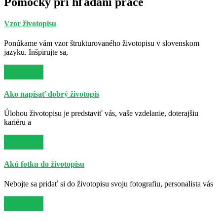
Pomôcky pri hľadaní práce
Vzor životopisu
Ponúkame vám vzor štrukturovaného životopisu v slovenskom
jazyku. Inšpirujte sa,
Viac info
Ako napísať dobrý životopis
Úlohou životopisu je predstaviť vás, vaše vzdelanie, doterajšiu
kariéru a
Viac info
Akú fotku do životopisu
Nebojte sa pridať si do životopisu svoju fotografiu, personalista vás
Viac info