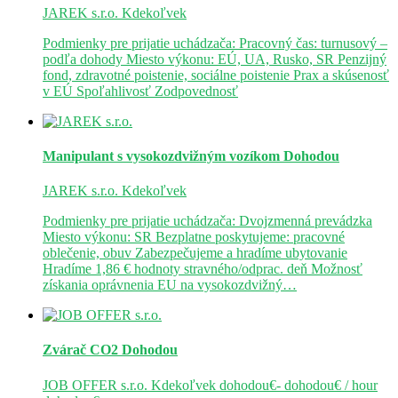
JAREK s.r.o.
Kdekoľvek
Podmienky pre prijatie uchádzača: Pracovný čas: turnusový –
podľa dohody Miesto výkonu: EÚ, UA, Rusko, SR Penzijný
fond, zdravotné poistenie, sociálne poistenie Prax a skúsenosť
v EÚ Spoľahlivosť Zodpovednosť
Manipulant s vysokozdvižným vozíkom
Dohodou
JAREK s.r.o.
Kdekoľvek
Podmienky pre prijatie uchádzača: Dvojzmenná prevádzka
Miesto výkonu: SR Bezplatne poskytujeme: pracovné
oblečenie, obuv Zabezpečujeme a hradíme ubytovanie
Hradíme 1,86 € hodnoty stravného/odprac. deň Možnosť
získania oprávnenia EU na vysokozdvižný…
Zvárač CO2
Dohodou
JOB OFFER s.r.o.
Kdekoľvek
dohodou€- dohodou€ / hour