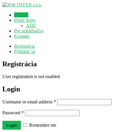
Domov
Profil firmy
ADZ
Pre uchádzačov
Kontakt
Registrácia
Prihlásiť sa
Registrácia
User registration is not enabled
Login
Username or email address
*
Password
*
Remember me