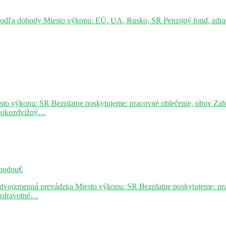
podľa dohody Miesto výkonu: EÚ, UA, Rusko, SR Penzijný fond, zdravo
sto výkonu: SR Bezplatne poskytujeme: pracovné oblečenie, obuv Za
ysokozdvižný…
hodou€
j dvojzmenná prevádzka Miesto výkonu: SR Bezplatne poskytujeme: pr
, zdravotné…