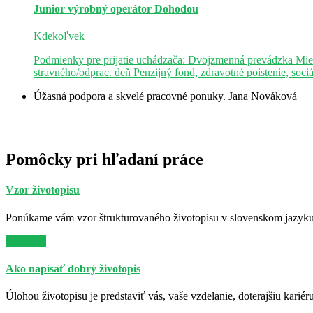
Junior výrobný operátor
Dohodou
Kdekoľvek
Podmienky pre prijatie uchádzača: Dvojzmenná prevádzka Mie
stravného/odprac. deň Penzijný fond, zdravotné poistenie, soci
Úžasná podpora a skvelé pracovné ponuky.
Jana Nováková
Pomôcky pri hľadaní práce
Vzor životopisu
Ponúkame vám vzor štrukturovaného životopisu v slovenskom jazyku. 
Viac info
Ako napísať dobrý životopis
Úlohou životopisu je predstaviť vás, vaše vzdelanie, doterajšiu kariér