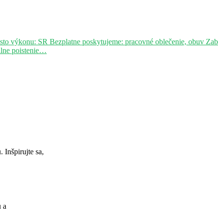
sto výkonu: SR Bezplatne poskytujeme: pracovné oblečenie, obuv Za
álne poistenie…
Inšpirujte sa,
u a