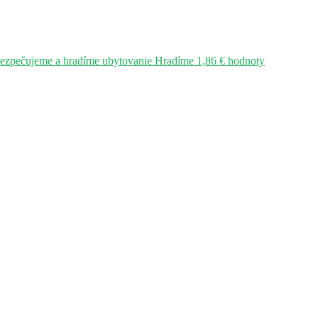
bezpečujeme a hradíme ubytovanie Hradíme 1,86 € hodnoty