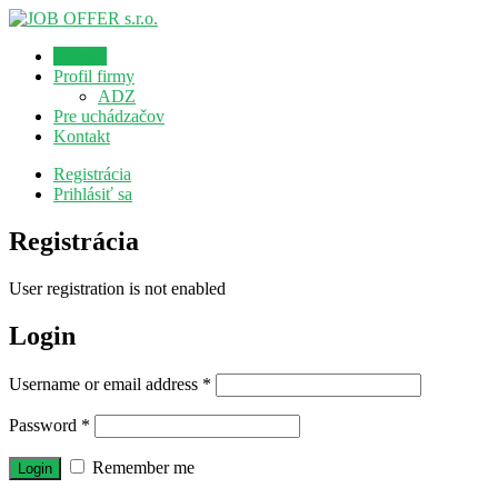
Domov
Profil firmy
ADZ
Pre uchádzačov
Kontakt
Registrácia
Prihlásiť sa
Registrácia
User registration is not enabled
Login
Username or email address
*
Password
*
Remember me