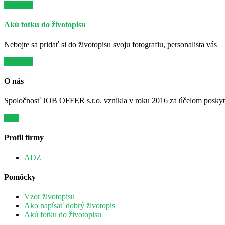
Viac info
Akú fotku do životopisu
Nebojte sa pridať si do životopisu svoju fotografiu, personalista vás
Viac info
O nás
Spoločnosť JOB OFFER s.r.o. vznikla v roku 2016 za účelom poskytov
Viac
Profil firmy
ADZ
Pomôcky
Vzor životopisu
Ako napísať dobrý životopis
Akú fotku do životopisu