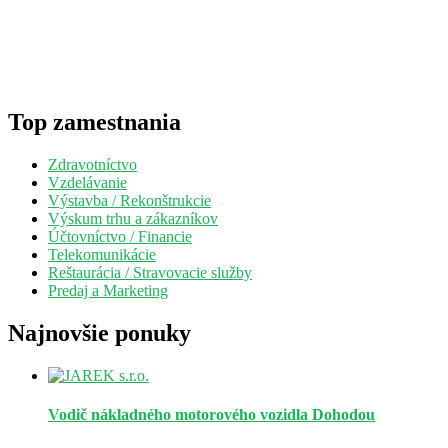
Top zamestnania
Zdravotníctvo
Vzdelávanie
Výstavba / Rekonštrukcie
Výskum trhu a zákazníkov
Účtovníctvo / Financie
Telekomunikácie
Reštaurácia / Stravovacie služby
Predaj a Marketing
Najnovšie ponuky
Vodič nákladného motorového vozidla
Dohodou