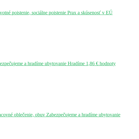
tné poistenie, sociálne poistenie Prax a skúsenosť v EÚ
bezpečujeme a hradíme ubytovanie Hradíme 1,86 € hodnoty
acovné oblečenie, obuv Zabezpečujeme a hradíme ubytovanie