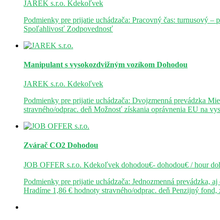
JAREK s.r.o.
Kdekoľvek
Podmienky pre prijatie uchádzača: Pracovný čas: turnusový – 
Spoľahlivosť Zodpovednosť
Manipulant s vysokozdvižným vozíkom
Dohodou
JAREK s.r.o.
Kdekoľvek
Podmienky pre prijatie uchádzača: Dvojzmenná prevádzka Mie
stravného/odprac. deň Možnosť získania oprávnenia EU na v
Zvárač CO2
Dohodou
JOB OFFER s.r.o.
Kdekoľvek
dohodou€- dohodou€ / hour
do
Podmienky pre prijatie uchádzača: Jednozmenná prevádzka, a
Hradíme 1,86 € hodnoty stravného/odprac. deň Penzijný fond