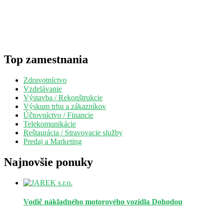
Top zamestnania
Zdravotníctvo
Vzdelávanie
Výstavba / Rekonštrukcie
Výskum trhu a zákazníkov
Účtovníctvo / Financie
Telekomunikácie
Reštaurácia / Stravovacie služby
Predaj a Marketing
Najnovšie ponuky
Vodič nákladného motorového vozidla
Dohodou