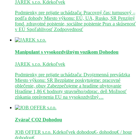
JAREK s.r.o.
Kdekoľvek
Podmienky pre prijatie uchádzača: Pracovný čas: turnusový –
podľa dohody Miesto výkonu: EÚ, UA, Rusko, SR Penzijný
fond, zdravotné poistenie, sociálne poistenie Prax a skúsenosť
v EÚ Spoľahlivosť Zodpovednosť
Manipulant s vysokozdvižným vozíkom
Dohodou
JAREK s.r.o.
Kdekoľvek
Podmienky pre prijatie uchádzača: Dvojzmenná prevádzka
Miesto výkonu: SR Bezplatne poskytujeme: pracovné
oblečenie, obuv Zabezpečujeme a hradíme ubytovanie
Hradíme 1,86 € hodnoty stravného/odprac. deň Možnosť
získania oprávnenia EU na vysokozdvižný…
Zvárač CO2
Dohodou
JOB OFFER s.r.o.
Kdekoľvek
dohodou€- dohodou€ / hour
dohodou€