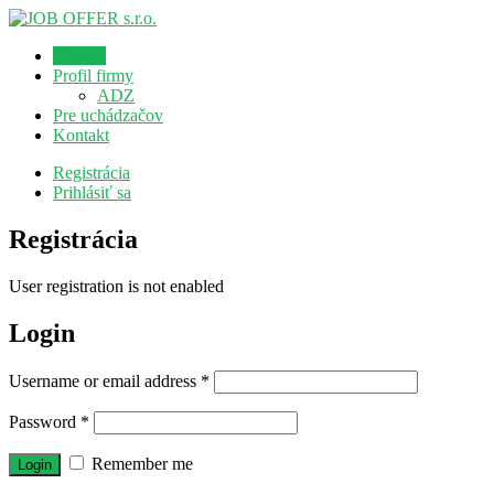
Domov
Profil firmy
ADZ
Pre uchádzačov
Kontakt
Registrácia
Prihlásiť sa
Registrácia
User registration is not enabled
Login
Username or email address
*
Password
*
Remember me