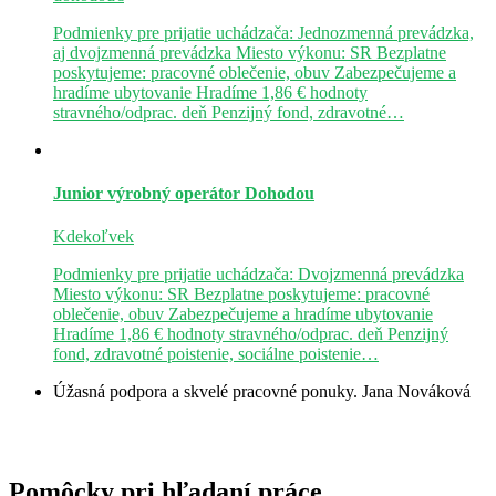
Podmienky pre prijatie uchádzača: Jednozmenná prevádzka,
aj dvojzmenná prevádzka Miesto výkonu: SR Bezplatne
poskytujeme: pracovné oblečenie, obuv Zabezpečujeme a
hradíme ubytovanie Hradíme 1,86 € hodnoty
stravného/odprac. deň Penzijný fond, zdravotné…
Junior výrobný operátor
Dohodou
Kdekoľvek
Podmienky pre prijatie uchádzača: Dvojzmenná prevádzka
Miesto výkonu: SR Bezplatne poskytujeme: pracovné
oblečenie, obuv Zabezpečujeme a hradíme ubytovanie
Hradíme 1,86 € hodnoty stravného/odprac. deň Penzijný
fond, zdravotné poistenie, sociálne poistenie…
Úžasná podpora a skvelé pracovné ponuky.
Jana Nováková
Pomôcky pri hľadaní práce