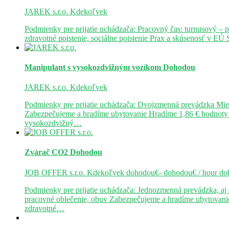
JAREK s.r.o.
Kdekoľvek
Podmienky pre prijatie uchádzača: Pracovný čas: turnusový 
zdravotné poistenie, sociálne poistenie Prax a skúsenosť v E
Manipulant s vysokozdvižným vozíkom
Dohodou
JAREK s.r.o.
Kdekoľvek
Podmienky pre prijatie uchádzača: Dvojzmenná prevádzka Mie
Zabezpečujeme a hradíme ubytovanie Hradíme 1,86 € hodnoty 
vysokozdvižný…
Zvárač CO2
Dohodou
JOB OFFER s.r.o.
Kdekoľvek
dohodou€- dohodou€ / hour
do
Podmienky pre prijatie uchádzača: Jednozmenná prevádzka, a
pracovné oblečenie, obuv Zabezpečujeme a hradíme ubytovanie
zdravotné…