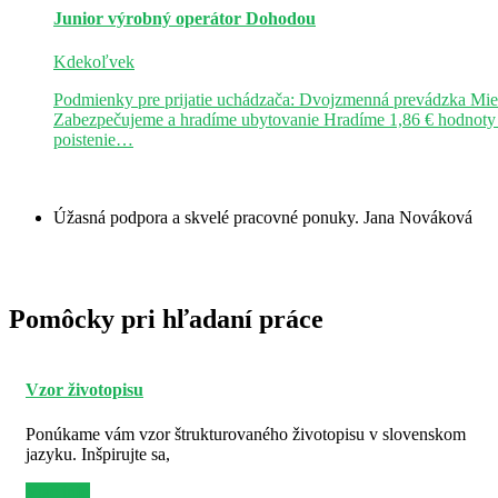
Junior výrobný operátor
Dohodou
Kdekoľvek
Podmienky pre prijatie uchádzača: Dvojzmenná prevádzka Mie
Zabezpečujeme a hradíme ubytovanie Hradíme 1,86 € hodnoty st
poistenie…
Úžasná podpora a skvelé pracovné ponuky.
Jana Nováková
Pomôcky pri hľadaní práce
Vzor životopisu
Ponúkame vám vzor štrukturovaného životopisu v slovenskom
jazyku. Inšpirujte sa,
Viac info