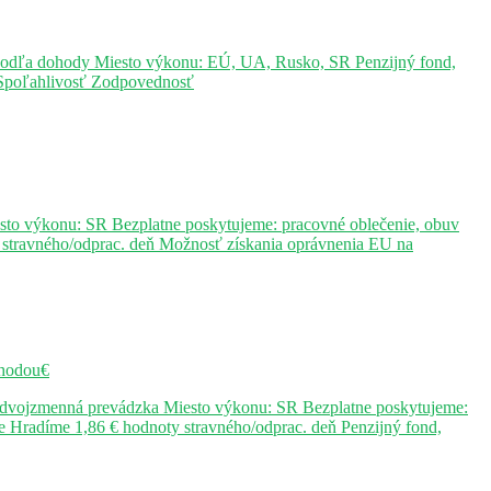
– podľa dohody Miesto výkonu: EÚ, UA, Rusko, SR Penzijný fond,
Ú Spoľahlivosť Zodpovednosť
sto výkonu: SR Bezplatne poskytujeme: pracovné oblečenie, obuv
stravného/odprac. deň Možnosť získania oprávnenia EU na
hodou€
j dvojzmenná prevádzka Miesto výkonu: SR Bezplatne poskytujeme:
 Hradíme 1,86 € hodnoty stravného/odprac. deň Penzijný fond,