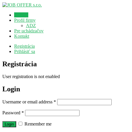
Domov
Profil firmy
ADZ
Pre uchádzačov
Kontakt
Registrácia
Prihlásiť sa
Registrácia
User registration is not enabled
Login
Username or email address
*
Password
*
Remember me