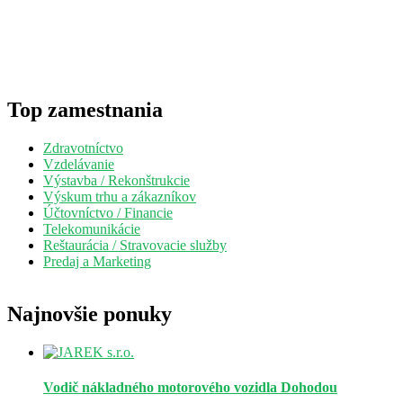
Top zamestnania
Zdravotníctvo
Vzdelávanie
Výstavba / Rekonštrukcie
Výskum trhu a zákazníkov
Účtovníctvo / Financie
Telekomunikácie
Reštaurácia / Stravovacie služby
Predaj a Marketing
Najnovšie ponuky
Vodič nákladného motorového vozidla
Dohodou