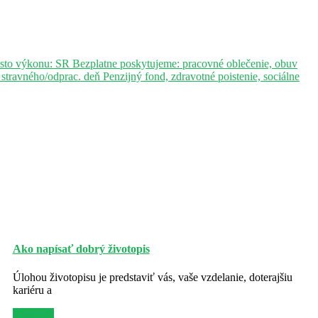
sto výkonu: SR Bezplatne poskytujeme: pracovné oblečenie, obuv
ravného/odprac. deň Penzijný fond, zdravotné poistenie, sociálne
Ako napísať dobrý životopis
Úlohou životopisu je predstaviť vás, vaše vzdelanie, doterajšiu
kariéru a
Viac info