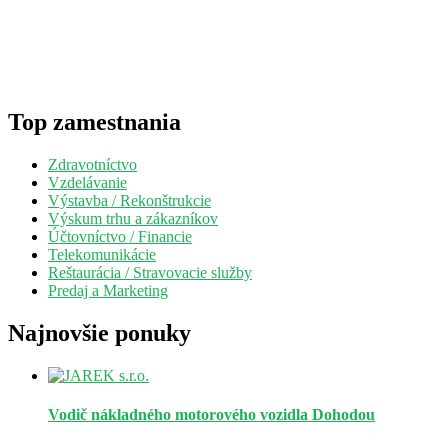
Top zamestnania
Zdravotníctvo
Vzdelávanie
Výstavba / Rekonštrukcie
Výskum trhu a zákazníkov
Účtovníctvo / Financie
Telekomunikácie
Reštaurácia / Stravovacie služby
Predaj a Marketing
Najnovšie ponuky
Vodič nákladného motorového vozidla
Dohodou