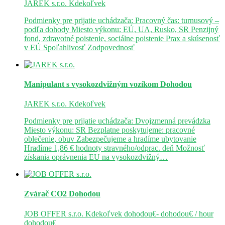
JAREK s.r.o.
Kdekoľvek
Podmienky pre prijatie uchádzača: Pracovný čas: turnusový –
podľa dohody Miesto výkonu: EÚ, UA, Rusko, SR Penzijný
fond, zdravotné poistenie, sociálne poistenie Prax a skúsenosť
v EÚ Spoľahlivosť Zodpovednosť
Manipulant s vysokozdvižným vozíkom
Dohodou
JAREK s.r.o.
Kdekoľvek
Podmienky pre prijatie uchádzača: Dvojzmenná prevádzka
Miesto výkonu: SR Bezplatne poskytujeme: pracovné
oblečenie, obuv Zabezpečujeme a hradíme ubytovanie
Hradíme 1,86 € hodnoty stravného/odprac. deň Možnosť
získania oprávnenia EU na vysokozdvižný…
Zvárač CO2
Dohodou
JOB OFFER s.r.o.
Kdekoľvek
dohodou€- dohodou€ / hour
dohodou€