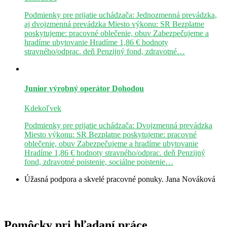
Podmienky pre prijatie uchádzača: Jednozmenná prevádzka,
aj dvojzmenná prevádzka Miesto výkonu: SR Bezplatne
poskytujeme: pracovné oblečenie, obuv Zabezpečujeme a
hradíme ubytovanie Hradíme 1,86 € hodnoty
stravného/odprac. deň Penzijný fond, zdravotné…
Junior výrobný operátor
Dohodou
Kdekoľvek
Podmienky pre prijatie uchádzača: Dvojzmenná prevádzka
Miesto výkonu: SR Bezplatne poskytujeme: pracovné
oblečenie, obuv Zabezpečujeme a hradíme ubytovanie
Hradíme 1,86 € hodnoty stravného/odprac. deň Penzijný
fond, zdravotné poistenie, sociálne poistenie…
Úžasná podpora a skvelé pracovné ponuky.
Jana Nováková
Pomôcky pri hľadaní práce