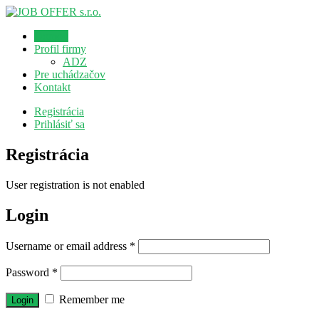
Domov
Profil firmy
ADZ
Pre uchádzačov
Kontakt
Registrácia
Prihlásiť sa
Registrácia
User registration is not enabled
Login
Username or email address
*
Password
*
Remember me