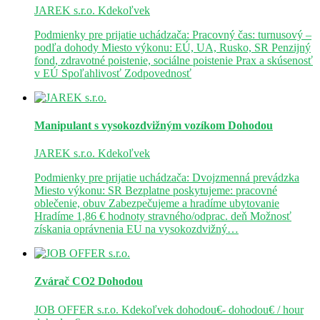
JAREK s.r.o.
Kdekoľvek
Podmienky pre prijatie uchádzača: Pracovný čas: turnusový –
podľa dohody Miesto výkonu: EÚ, UA, Rusko, SR Penzijný
fond, zdravotné poistenie, sociálne poistenie Prax a skúsenosť
v EÚ Spoľahlivosť Zodpovednosť
Manipulant s vysokozdvižným vozíkom
Dohodou
JAREK s.r.o.
Kdekoľvek
Podmienky pre prijatie uchádzača: Dvojzmenná prevádzka
Miesto výkonu: SR Bezplatne poskytujeme: pracovné
oblečenie, obuv Zabezpečujeme a hradíme ubytovanie
Hradíme 1,86 € hodnoty stravného/odprac. deň Možnosť
získania oprávnenia EU na vysokozdvižný…
Zvárač CO2
Dohodou
JOB OFFER s.r.o.
Kdekoľvek
dohodou€- dohodou€ / hour