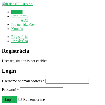
Domov
Profil firmy
ADZ
Pre uchádzačov
Kontakt
Registrácia
Prihlásiť sa
Registrácia
User registration is not enabled
Login
Username or email address
*
Password
*
Remember me