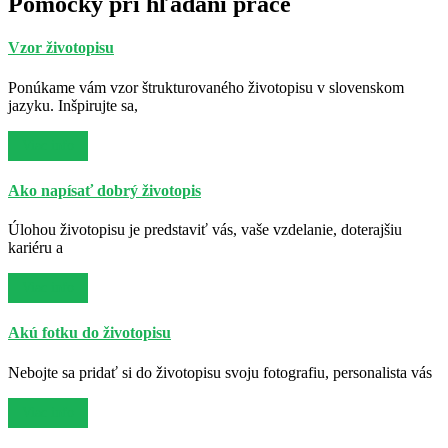
Pomôcky pri hľadaní práce
Vzor životopisu
Ponúkame vám vzor štrukturovaného životopisu v slovenskom
jazyku. Inšpirujte sa,
Viac info
Ako napísať dobrý životopis
Úlohou životopisu je predstaviť vás, vaše vzdelanie, doterajšiu
kariéru a
Viac info
Akú fotku do životopisu
Nebojte sa pridať si do životopisu svoju fotografiu, personalista vás
Viac info