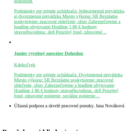
dohodou€
Podmienky pre prijatie uchádzača: Jednozmenná prevádzka,
aj dvojzmenná prevádzka Miesto výkonu: SR Bezplatne
poskytujeme: pracovné oblečenie, obuv Zabezpečujeme a
hradíme ubytovanie Hradíme 1,86 € hodnoty
stravného/odprac. deň Penzijný fond, zdravotné…
Junior výrobný operátor
Dohodou
Kdekoľvek
Podmienky pre prijatie uchádzača: Dvojzmenná prevádzka
Miesto výkonu: SR Bezplatne poskytujeme: pracovné
oblečenie, obuv Zabezpečujeme a hradíme ubytovanie
Hradíme 1,86 € hodnoty stravného/odprac. deň Penzijný
fond, zdravotné poistenie, sociálne poistenie…
Úžasná podpora a skvelé pracovné ponuky.
Jana Nováková