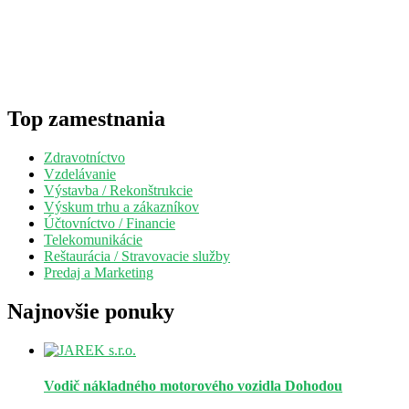
Top zamestnania
Zdravotníctvo
Vzdelávanie
Výstavba / Rekonštrukcie
Výskum trhu a zákazníkov
Účtovníctvo / Financie
Telekomunikácie
Reštaurácia / Stravovacie služby
Predaj a Marketing
Najnovšie ponuky
Vodič nákladného motorového vozidla
Dohodou