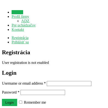
Domov
Profil firmy
ADZ
Pre uchádzačov
Kontakt
Registrácia
Prihlásiť sa
Registrácia
User registration is not enabled
Login
Username or email address
*
Password
*
Remember me