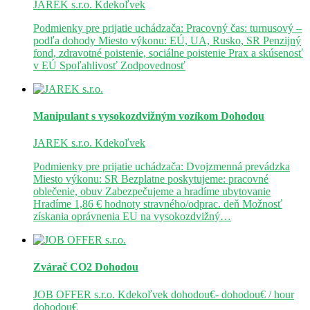
JAREK s.r.o.
Kdekoľvek
Podmienky pre prijatie uchádzača: Pracovný čas: turnusový –
podľa dohody Miesto výkonu: EÚ, UA, Rusko, SR Penzijný
fond, zdravotné poistenie, sociálne poistenie Prax a skúsenosť
v EÚ Spoľahlivosť Zodpovednosť
Manipulant s vysokozdvižným vozíkom
Dohodou
JAREK s.r.o.
Kdekoľvek
Podmienky pre prijatie uchádzača: Dvojzmenná prevádzka
Miesto výkonu: SR Bezplatne poskytujeme: pracovné
oblečenie, obuv Zabezpečujeme a hradíme ubytovanie
Hradíme 1,86 € hodnoty stravného/odprac. deň Možnosť
získania oprávnenia EU na vysokozdvižný…
Zvárač CO2
Dohodou
JOB OFFER s.r.o.
Kdekoľvek
dohodou€- dohodou€ / hour
dohodou€