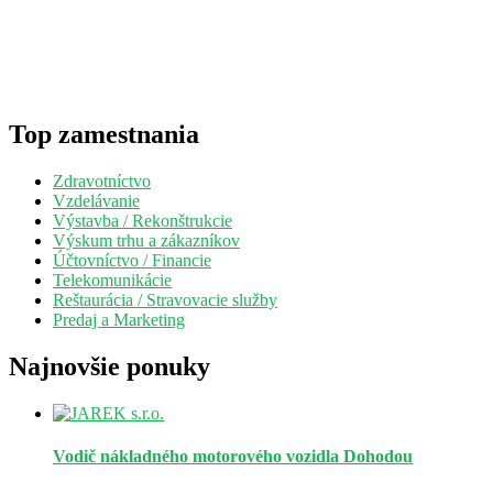
Top zamestnania
Zdravotníctvo
Vzdelávanie
Výstavba / Rekonštrukcie
Výskum trhu a zákazníkov
Účtovníctvo / Financie
Telekomunikácie
Reštaurácia / Stravovacie služby
Predaj a Marketing
Najnovšie ponuky
Vodič nákladného motorového vozidla
Dohodou