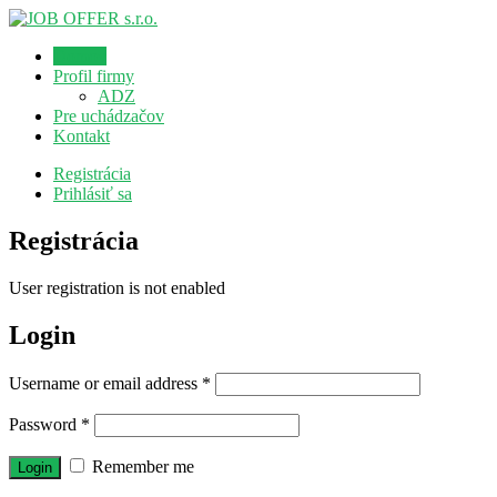
Domov
Profil firmy
ADZ
Pre uchádzačov
Kontakt
Registrácia
Prihlásiť sa
Registrácia
User registration is not enabled
Login
Username or email address
*
Password
*
Remember me