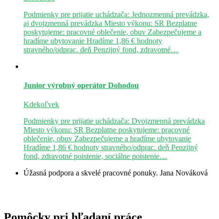
Podmienky pre prijatie uchádzača: Jednozmenná prevádzka,
aj dvojzmenná prevádzka Miesto výkonu: SR Bezplatne
poskytujeme: pracovné oblečenie, obuv Zabezpečujeme a
hradíme ubytovanie Hradíme 1,86 € hodnoty
stravného/odprac. deň Penzijný fond, zdravotné…
Junior výrobný operátor
Dohodou
Kdekoľvek
Podmienky pre prijatie uchádzača: Dvojzmenná prevádzka
Miesto výkonu: SR Bezplatne poskytujeme: pracovné
oblečenie, obuv Zabezpečujeme a hradíme ubytovanie
Hradíme 1,86 € hodnoty stravného/odprac. deň Penzijný
fond, zdravotné poistenie, sociálne poistenie…
Úžasná podpora a skvelé pracovné ponuky.
Jana Nováková
Pomôcky pri hľadaní práce