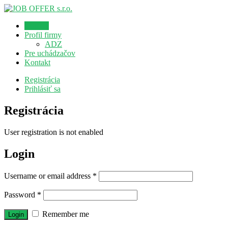
Domov
Profil firmy
ADZ
Pre uchádzačov
Kontakt
Registrácia
Prihlásiť sa
Registrácia
User registration is not enabled
Login
Username or email address
*
Password
*
Remember me