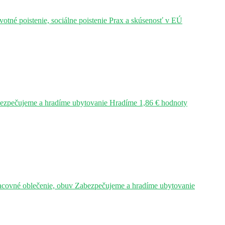
tné poistenie, sociálne poistenie Prax a skúsenosť v EÚ
bezpečujeme a hradíme ubytovanie Hradíme 1,86 € hodnoty
acovné oblečenie, obuv Zabezpečujeme a hradíme ubytovanie