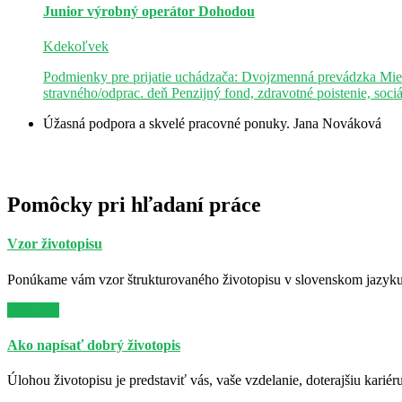
Junior výrobný operátor
Dohodou
Kdekoľvek
Podmienky pre prijatie uchádzača: Dvojzmenná prevádzka Mie
stravného/odprac. deň Penzijný fond, zdravotné poistenie, soci
Úžasná podpora a skvelé pracovné ponuky.
Jana Nováková
Pomôcky pri hľadaní práce
Vzor životopisu
Ponúkame vám vzor štrukturovaného životopisu v slovenskom jazyku. 
Viac info
Ako napísať dobrý životopis
Úlohou životopisu je predstaviť vás, vaše vzdelanie, doterajšiu kariér