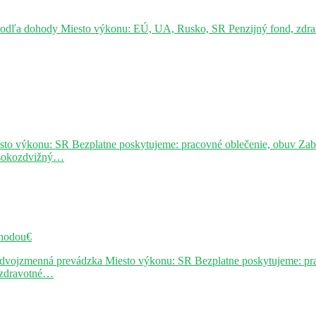
podľa dohody Miesto výkonu: EÚ, UA, Rusko, SR Penzijný fond, zdravo
sto výkonu: SR Bezplatne poskytujeme: pracovné oblečenie, obuv Za
ysokozdvižný…
hodou€
j dvojzmenná prevádzka Miesto výkonu: SR Bezplatne poskytujeme: pr
, zdravotné…