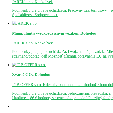
JAREK s.r.o.
Kdekoľvek
Podmienky pre prijatie uchádzača: Pracovný čas: turnusový – 
Spoľahlivosť Zodpovednosť
Manipulant s vysokozdvižným vozíkom
Dohodou
JAREK s.r.o.
Kdekoľvek
Podmienky pre prijatie uchádzača: Dvojzmenná prevádzka Mie
stravného/odprac. deň Možnosť získania oprávnenia EU na v
Zvárač CO2
Dohodou
JOB OFFER s.r.o.
Kdekoľvek
dohodou€- dohodou€ / hour
do
Podmienky pre prijatie uchádzača: Jednozmenná prevádzka, a
Hradíme 1,86 € hodnoty stravného/odprac. deň Penzijný fond