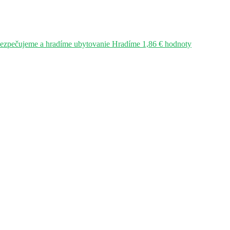
bezpečujeme a hradíme ubytovanie Hradíme 1,86 € hodnoty