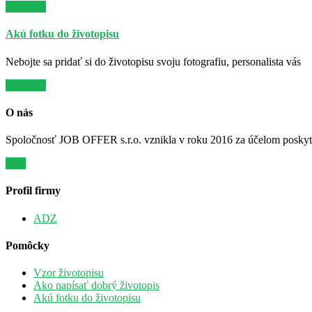
Viac info
Akú fotku do životopisu
Nebojte sa pridať si do životopisu svoju fotografiu, personalista vás
Viac info
O nás
Spoločnosť JOB OFFER s.r.o. vznikla v roku 2016 za účelom poskytov
Viac
Profil firmy
ADZ
Pomôcky
Vzor životopisu
Ako napísať dobrý životopis
Akú fotku do životopisu