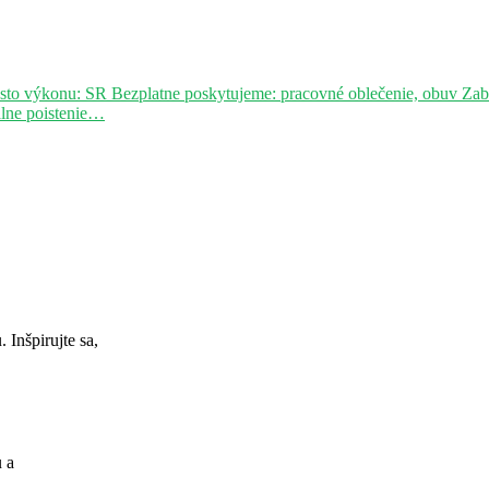
sto výkonu: SR Bezplatne poskytujeme: pracovné oblečenie, obuv Za
álne poistenie…
Inšpirujte sa,
u a