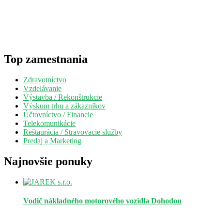
Top zamestnania
Zdravotníctvo
Vzdelávanie
Výstavba / Rekonštrukcie
Výskum trhu a zákazníkov
Účtovníctvo / Financie
Telekomunikácie
Reštaurácia / Stravovacie služby
Predaj a Marketing
Najnovšie ponuky
Vodič nákladného motorového vozidla
Dohodou