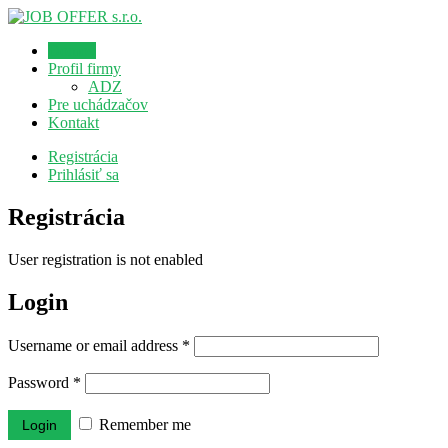
Domov
Profil firmy
ADZ
Pre uchádzačov
Kontakt
Registrácia
Prihlásiť sa
Registrácia
User registration is not enabled
Login
Username or email address
*
Password
*
Remember me