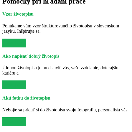
Pomôcky pri hľadaní práce
Vzor životopisu
Ponúkame vám vzor štrukturovaného životopisu v slovenskom
jazyku. Inšpirujte sa,
Viac info
Ako napísať dobrý životopis
Úlohou životopisu je predstaviť vás, vaše vzdelanie, doterajšiu
kariéru a
Viac info
Akú fotku do životopisu
Nebojte sa pridať si do životopisu svoju fotografiu, personalista vás
Viac info