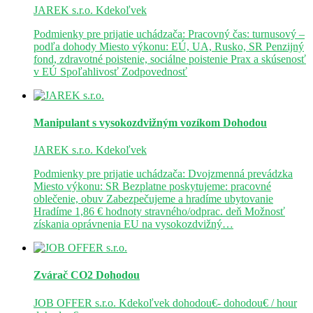
JAREK s.r.o.
Kdekoľvek
Podmienky pre prijatie uchádzača: Pracovný čas: turnusový –
podľa dohody Miesto výkonu: EÚ, UA, Rusko, SR Penzijný
fond, zdravotné poistenie, sociálne poistenie Prax a skúsenosť
v EÚ Spoľahlivosť Zodpovednosť
Manipulant s vysokozdvižným vozíkom
Dohodou
JAREK s.r.o.
Kdekoľvek
Podmienky pre prijatie uchádzača: Dvojzmenná prevádzka
Miesto výkonu: SR Bezplatne poskytujeme: pracovné
oblečenie, obuv Zabezpečujeme a hradíme ubytovanie
Hradíme 1,86 € hodnoty stravného/odprac. deň Možnosť
získania oprávnenia EU na vysokozdvižný…
Zvárač CO2
Dohodou
JOB OFFER s.r.o.
Kdekoľvek
dohodou€- dohodou€ / hour