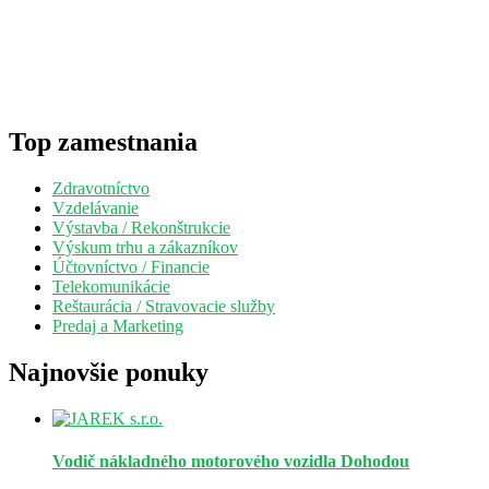
Top zamestnania
Zdravotníctvo
Vzdelávanie
Výstavba / Rekonštrukcie
Výskum trhu a zákazníkov
Účtovníctvo / Financie
Telekomunikácie
Reštaurácia / Stravovacie služby
Predaj a Marketing
Najnovšie ponuky
Vodič nákladného motorového vozidla
Dohodou