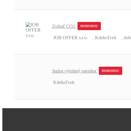
Zvárač CO2
DOHODOU
JOB OFFER s.r.o.
Kdekoľvek
doh
Junior výrobný operátor
DOHODOU
Kdekoľvek