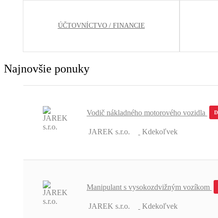
ÚČTOVNÍCTVO / FINANCIE
Najnovšie ponuky
Vodič nákladného motorového vozidla
JAREK s.r.o.
Kdekoľvek
Manipulant s vysokozdvižným vozíkom
JAREK s.r.o.
Kdekoľvek