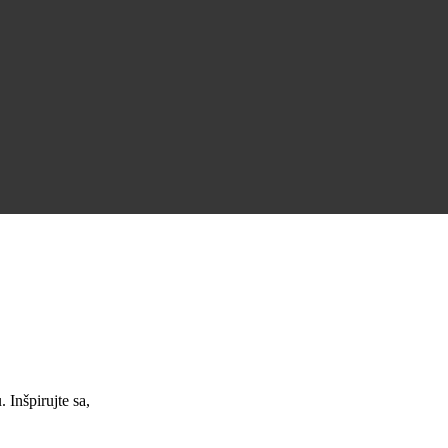
Úžasná podpora a skvelé pracovné ponuky.
Jana Nováková
Inšpirujte sa,