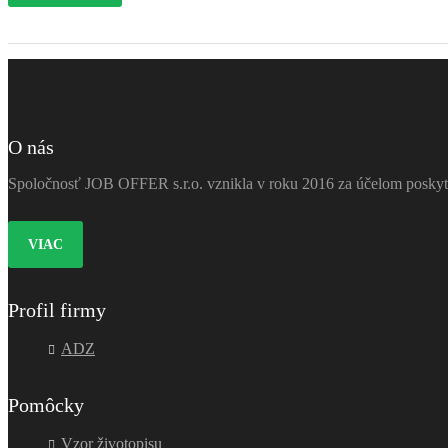
O nás
Spoločnosť JOB OFFER s.r.o. vznikla v roku 2016 za účelom poskytov
VIAC
Profil firmy
ADZ
Pomôcky
Vzor životopisu