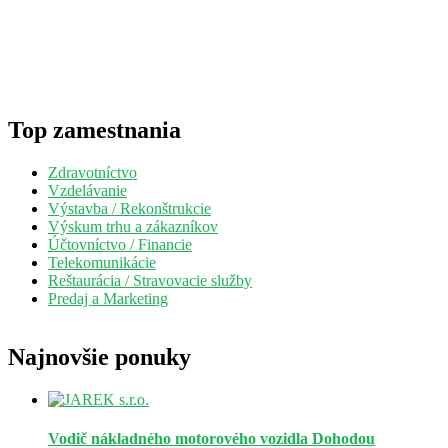
Top zamestnania
Zdravotníctvo
Vzdelávanie
Výstavba / Rekonštrukcie
Výskum trhu a zákazníkov
Účtovníctvo / Financie
Telekomunikácie
Reštaurácia / Stravovacie služby
Predaj a Marketing
Najnovšie ponuky
Vodič nákladného motorového vozidla
Dohodou