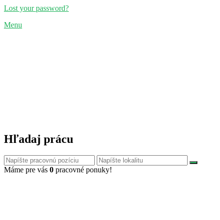
Lost your password?
Menu
Hľadaj prácu
Máme pre vás
0
pracovné ponuky!