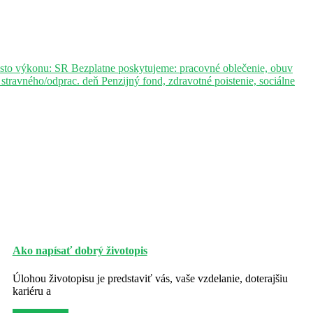
sto výkonu: SR Bezplatne poskytujeme: pracovné oblečenie, obuv
ravného/odprac. deň Penzijný fond, zdravotné poistenie, sociálne
Ako napísať dobrý životopis
Úlohou životopisu je predstaviť vás, vaše vzdelanie, doterajšiu
kariéru a