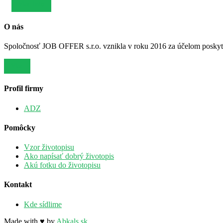
Viac info
O nás
Spoločnosť JOB OFFER s.r.o. vznikla v roku 2016 za účelom poskytov
Viac
Profil firmy
ADZ
Pomôcky
Vzor životopisu
Ako napísať dobrý životopis
Akú fotku do životopisu
Kontakt
Kde sídlime
Made with ♥ by
Abkals.sk