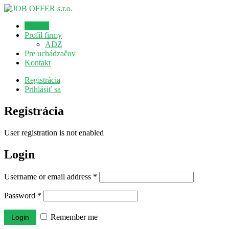
Domov
Profil firmy
ADZ
Pre uchádzačov
Kontakt
Registrácia
Prihlásiť sa
Registrácia
User registration is not enabled
Login
Username or email address
*
Password
*
Remember me