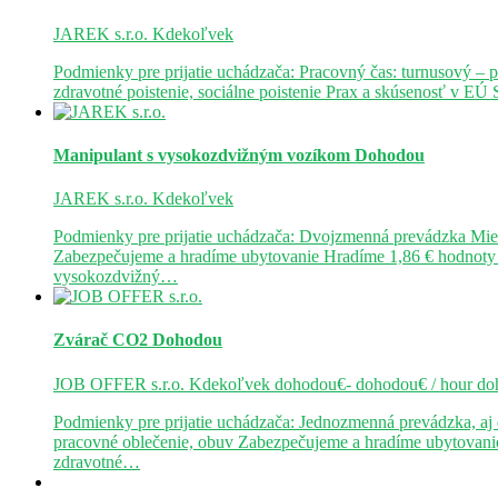
JAREK s.r.o.
Kdekoľvek
Podmienky pre prijatie uchádzača: Pracovný čas: turnusový 
zdravotné poistenie, sociálne poistenie Prax a skúsenosť v E
Manipulant s vysokozdvižným vozíkom
Dohodou
JAREK s.r.o.
Kdekoľvek
Podmienky pre prijatie uchádzača: Dvojzmenná prevádzka Mie
Zabezpečujeme a hradíme ubytovanie Hradíme 1,86 € hodnoty 
vysokozdvižný…
Zvárač CO2
Dohodou
JOB OFFER s.r.o.
Kdekoľvek
dohodou€- dohodou€ / hour
do
Podmienky pre prijatie uchádzača: Jednozmenná prevádzka, a
pracovné oblečenie, obuv Zabezpečujeme a hradíme ubytovanie
zdravotné…