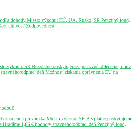
– podľa dohody Miesto výkonu: EÚ, UA, Rusko, SR Penzijný fond,
Ú Spoľahlivosť Zodpovednosť
sto výkonu: SR Bezplatne poskytujeme: pracovné oblečenie, obuv
stravného/odprac. deň Možnosť získania oprávnenia EU na
hodou€
j dvojzmenná prevádzka Miesto výkonu: SR Bezplatne poskytujeme:
 Hradíme 1,86 € hodnoty stravného/odprac. deň Penzijný fond,