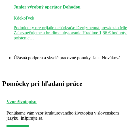
Junior výrobný operátor
Dohodou
Kdekoľvek
Podmienky pre prijatie uchádzača: Dvojzmenná prevádzka Mie
Zabezpečujeme a hradíme ubytovanie Hradíme 1,86 € hodnoty st
poistenie…
Úžasná podpora a skvelé pracovné ponuky.
Jana Nováková
Pomôcky pri hľadaní práce
Vzor životopisu
Ponúkame vám vzor štrukturovaného životopisu v slovenskom
jazyku. Inšpirujte sa,