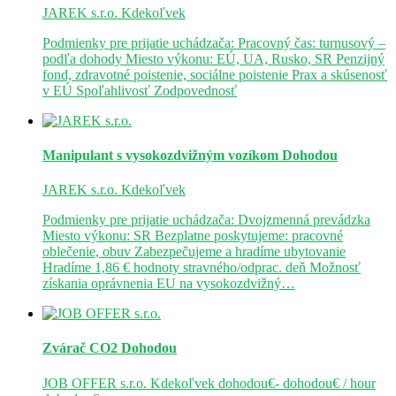
JAREK s.r.o.
Kdekoľvek
Podmienky pre prijatie uchádzača: Pracovný čas: turnusový –
podľa dohody Miesto výkonu: EÚ, UA, Rusko, SR Penzijný
fond, zdravotné poistenie, sociálne poistenie Prax a skúsenosť
v EÚ Spoľahlivosť Zodpovednosť
Manipulant s vysokozdvižným vozíkom
Dohodou
JAREK s.r.o.
Kdekoľvek
Podmienky pre prijatie uchádzača: Dvojzmenná prevádzka
Miesto výkonu: SR Bezplatne poskytujeme: pracovné
oblečenie, obuv Zabezpečujeme a hradíme ubytovanie
Hradíme 1,86 € hodnoty stravného/odprac. deň Možnosť
získania oprávnenia EU na vysokozdvižný…
Zvárač CO2
Dohodou
JOB OFFER s.r.o.
Kdekoľvek
dohodou€- dohodou€ / hour