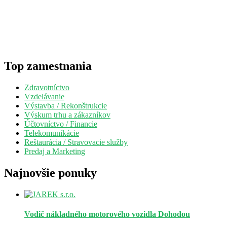
Top zamestnania
Zdravotníctvo
Vzdelávanie
Výstavba / Rekonštrukcie
Výskum trhu a zákazníkov
Účtovníctvo / Financie
Telekomunikácie
Reštaurácia / Stravovacie služby
Predaj a Marketing
Najnovšie ponuky
Vodič nákladného motorového vozidla
Dohodou