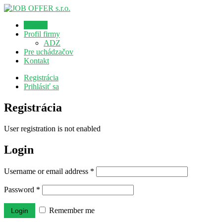
Domov
Profil firmy
ADZ
Pre uchádzačov
Kontakt
Registrácia
Prihlásiť sa
Registrácia
User registration is not enabled
Login
Username or email address
*
Password
*
Remember me