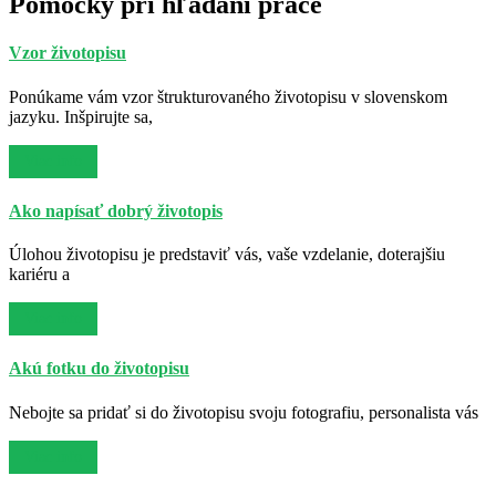
Pomôcky pri hľadaní práce
Vzor životopisu
Ponúkame vám vzor štrukturovaného životopisu v slovenskom
jazyku. Inšpirujte sa,
Viac info
Ako napísať dobrý životopis
Úlohou životopisu je predstaviť vás, vaše vzdelanie, doterajšiu
kariéru a
Viac info
Akú fotku do životopisu
Nebojte sa pridať si do životopisu svoju fotografiu, personalista vás
Viac info