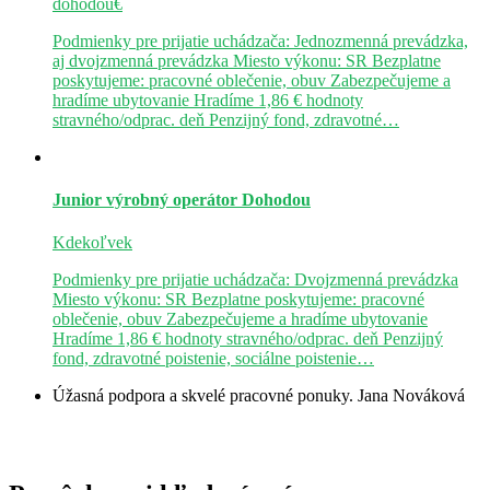
dohodou€
Podmienky pre prijatie uchádzača: Jednozmenná prevádzka,
aj dvojzmenná prevádzka Miesto výkonu: SR Bezplatne
poskytujeme: pracovné oblečenie, obuv Zabezpečujeme a
hradíme ubytovanie Hradíme 1,86 € hodnoty
stravného/odprac. deň Penzijný fond, zdravotné…
Junior výrobný operátor
Dohodou
Kdekoľvek
Podmienky pre prijatie uchádzača: Dvojzmenná prevádzka
Miesto výkonu: SR Bezplatne poskytujeme: pracovné
oblečenie, obuv Zabezpečujeme a hradíme ubytovanie
Hradíme 1,86 € hodnoty stravného/odprac. deň Penzijný
fond, zdravotné poistenie, sociálne poistenie…
Úžasná podpora a skvelé pracovné ponuky.
Jana Nováková