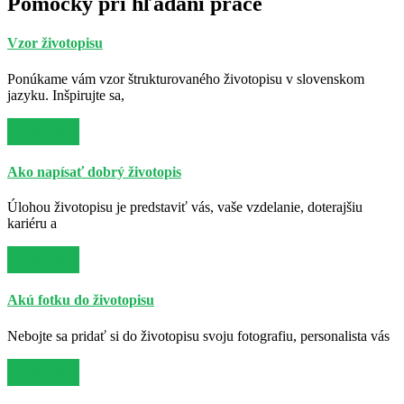
Pomôcky pri hľadaní práce
Vzor životopisu
Ponúkame vám vzor štrukturovaného životopisu v slovenskom
jazyku. Inšpirujte sa,
Viac info
Ako napísať dobrý životopis
Úlohou životopisu je predstaviť vás, vaše vzdelanie, doterajšiu
kariéru a
Viac info
Akú fotku do životopisu
Nebojte sa pridať si do životopisu svoju fotografiu, personalista vás
Viac info