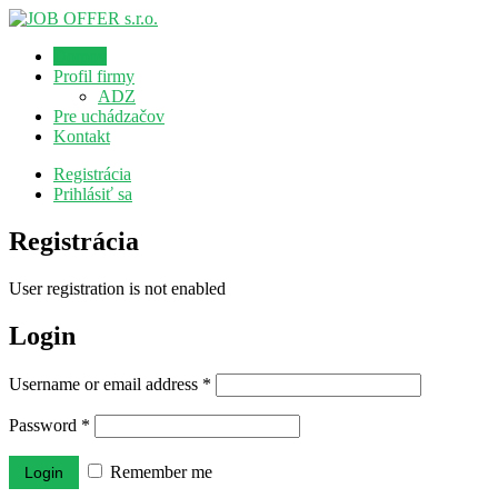
Domov
Profil firmy
ADZ
Pre uchádzačov
Kontakt
Registrácia
Prihlásiť sa
Registrácia
User registration is not enabled
Login
Username or email address
*
Password
*
Remember me