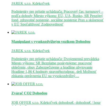
JAREK s.r.o.
Kdekoľvek
Podmienky pre prijatie uchádzača: Pracovný čas: turnusový –
podľa dohody Miesto výkonu: EÚ, UA, Rusko, SR Penzijný
fond, zdravotné poistenie, sociálne poistenie Prax a skúsenosť
v EÚ Spoľahlivosť Zodpovednosť
Manipulant s vysokozdvižným vozíkom
Dohodou
JAREK s.r.o.
Kdekoľvek
Podmienky pre prijatie uchádzača: Dvojzmenná prevádzka
Miesto výkonu: SR Bezplatne poskytujeme: pracovné
oblečenie, obuv Zabezpečujeme a hradíme ubytovanie
Hradíme 1,86 € hodnoty stravného/odprac. deň Možnosť
získania oprávnenia EU na vysokozdvižný…
Zvárač CO2
Dohodou
JOB OFFER s.r.o.
Kdekoľvek
dohodou€- dohodou€ / hour