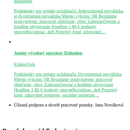
dohodou€
Podmienky pre prijatie uchádzača: Jednozmenná prevádzka,
aj dvojzmenná prevádzka Miesto výkonu: SR Bezplatne
poskytujeme: pracovné oblečenie, obuv Zabezpečujeme a
hradíme ubytovanie Hradíme 1,86 € hodnoty
stravného/odprac. deň Penzijný fond, zdravotné…
Junior výrobný operátor
Dohodou
Kdekoľvek
Podmienky pre prijatie uchádzača: Dvojzmenná prevádzka
Miesto výkonu: SR Bezplatne poskytujeme: pracovné
oblečenie, obuv Zabezpečujeme a hradíme ubytovanie
Hradíme 1,86 € hodnoty stravného/odprac. deň Penzijný
fond, zdravotné poistenie, sociálne poistenie…
Úžasná podpora a skvelé pracovné ponuky.
Jana Nováková