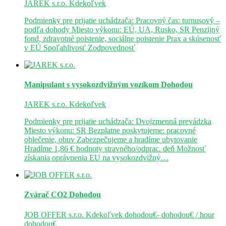
JAREK s.r.o.
Kdekoľvek
Podmienky pre prijatie uchádzača: Pracovný čas: turnusový –
podľa dohody Miesto výkonu: EÚ, UA, Rusko, SR Penzijný
fond, zdravotné poistenie, sociálne poistenie Prax a skúsenosť
v EÚ Spoľahlivosť Zodpovednosť
Manipulant s vysokozdvižným vozíkom
Dohodou
JAREK s.r.o.
Kdekoľvek
Podmienky pre prijatie uchádzača: Dvojzmenná prevádzka
Miesto výkonu: SR Bezplatne poskytujeme: pracovné
oblečenie, obuv Zabezpečujeme a hradíme ubytovanie
Hradíme 1,86 € hodnoty stravného/odprac. deň Možnosť
získania oprávnenia EU na vysokozdvižný…
Zvárač CO2
Dohodou
JOB OFFER s.r.o.
Kdekoľvek
dohodou€- dohodou€ / hour
dohodou€