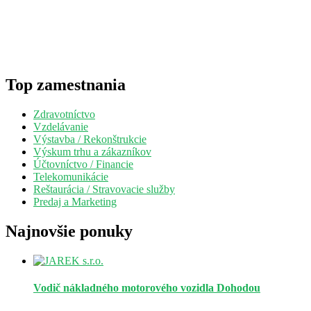
Top zamestnania
Zdravotníctvo
Vzdelávanie
Výstavba / Rekonštrukcie
Výskum trhu a zákazníkov
Účtovníctvo / Financie
Telekomunikácie
Reštaurácia / Stravovacie služby
Predaj a Marketing
Najnovšie ponuky
Vodič nákladného motorového vozidla
Dohodou