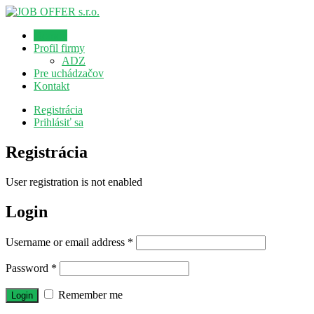
Domov
Profil firmy
ADZ
Pre uchádzačov
Kontakt
Registrácia
Prihlásiť sa
Registrácia
User registration is not enabled
Login
Username or email address
*
Password
*
Remember me