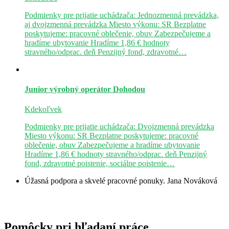
Podmienky pre prijatie uchádzača: Jednozmenná prevádzka,
aj dvojzmenná prevádzka Miesto výkonu: SR Bezplatne
poskytujeme: pracovné oblečenie, obuv Zabezpečujeme a
hradíme ubytovanie Hradíme 1,86 € hodnoty
stravného/odprac. deň Penzijný fond, zdravotné…
Junior výrobný operátor
Dohodou
Kdekoľvek
Podmienky pre prijatie uchádzača: Dvojzmenná prevádzka
Miesto výkonu: SR Bezplatne poskytujeme: pracovné
oblečenie, obuv Zabezpečujeme a hradíme ubytovanie
Hradíme 1,86 € hodnoty stravného/odprac. deň Penzijný
fond, zdravotné poistenie, sociálne poistenie…
Úžasná podpora a skvelé pracovné ponuky.
Jana Nováková
Pomôcky pri hľadaní práce