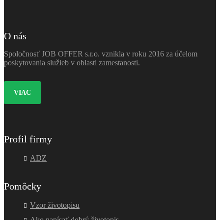
O nás
Spoločnosť JOB OFFER s.r.o. vznikla v roku 2016 za účelom
poskytovania služieb v oblasti zamestanosti.
VIAC
Profil firmy
ADZ
Pomôcky
Vzor životopisu
Ako napísať dobrý životopis