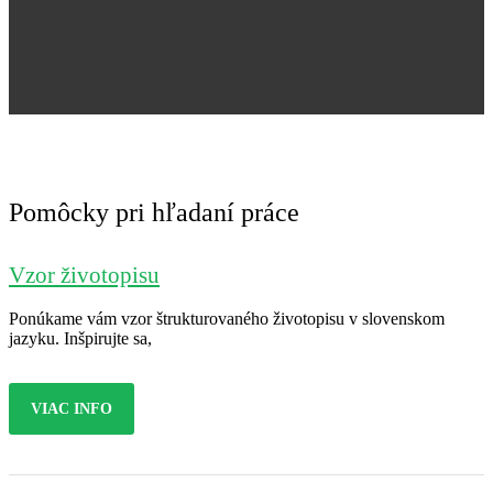
Jana Nováková
Pomôcky pri hľadaní práce
Vzor životopisu
Ponúkame vám vzor štrukturovaného životopisu v slovenskom
jazyku. Inšpirujte sa,
VIAC INFO