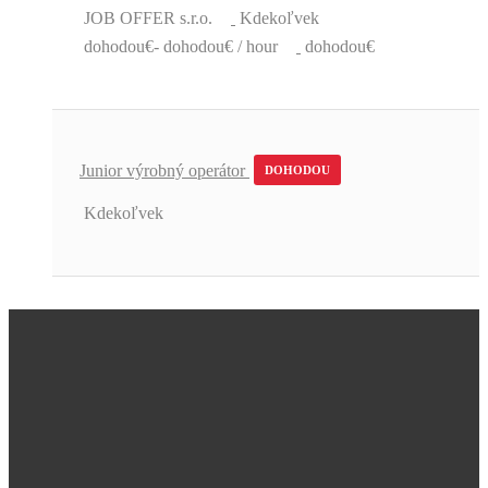
JOB OFFER s.r.o.
Kdekoľvek
dohodou€- dohodou€ / hour
dohodou€
Junior výrobný operátor
DOHODOU
Kdekoľvek
Úžasná podpora a skvelé pracovné
ponuky.