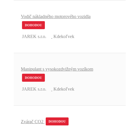
Vodič nákladného motorového vozidla
DOHODOU
JAREK s.r.o.
Kdekoľvek
Manipulant s vysokozdvižným vozíkom
DOHODOU
JAREK s.r.o.
Kdekoľvek
Zvárač CO2
DOHODOU