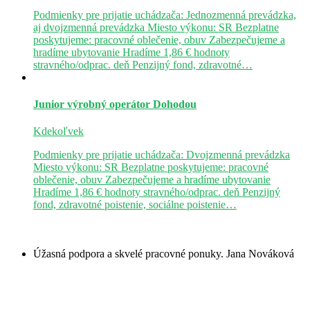
Podmienky pre prijatie uchádzača: Jednozmenná prevádzka,
aj dvojzmenná prevádzka Miesto výkonu: SR Bezplatne
poskytujeme: pracovné oblečenie, obuv Zabezpečujeme a
hradíme ubytovanie Hradíme 1,86 € hodnoty
stravného/odprac. deň Penzijný fond, zdravotné…
Junior výrobný operátor
Dohodou
Kdekoľvek
Podmienky pre prijatie uchádzača: Dvojzmenná prevádzka
Miesto výkonu: SR Bezplatne poskytujeme: pracovné
oblečenie, obuv Zabezpečujeme a hradíme ubytovanie
Hradíme 1,86 € hodnoty stravného/odprac. deň Penzijný
fond, zdravotné poistenie, sociálne poistenie…
Úžasná podpora a skvelé pracovné ponuky.
Jana Nováková