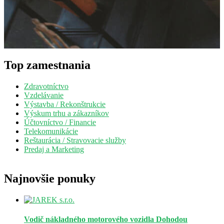
Top zamestnania
Zdravotníctvo
Vzdelávanie
Výstavba / Rekonštrukcie
Výskum trhu a zákazníkov
Účtovníctvo / Financie
Telekomunikácie
Reštaurácia / Stravovacie služby
Predaj a Marketing
Najnovšie ponuky
Vodič nákladného motorového vozidla
Dohodou