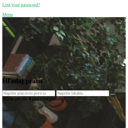
Lost your password?
Menu
Hľadaj prácu
Máme pre vás
0
pracovné ponuky!