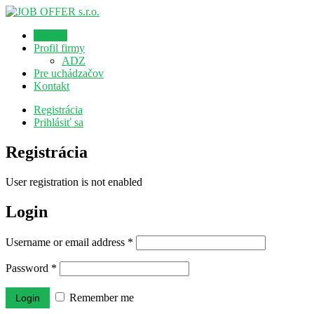
Domov
Profil firmy
ADZ
Pre uchádzačov
Kontakt
Registrácia
Prihlásiť sa
Registrácia
User registration is not enabled
Login
Username or email address
*
Password
*
Remember me