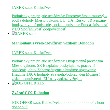
JAREK s.r.o.
Kdekoľvek
Podmienky pre prijatie uchádzača: Pracovný čas: turnusový –
podľa dohody Miesto výkonu: EÚ, UA, Rusko, SR Penzijný
fond, zdravotné poistenie, sociálne poistenie Prax a skúsenosť
v EÚ Spoľahlivosť Zodpovednosť
Manipulant s vysokozdvižným vozíkom
Dohodou
JAREK s.r.o.
Kdekoľvek
Podmienky pre prijatie uchádzača: Dvojzmenná prevádzka
Miesto výkonu: SR Bezplatne poskytujeme: pracovné
oblečenie, obuv Zabezpečujeme a hradíme ubytovanie
Hradíme 1,86 € hodnoty stravného/odprac. deň Možnosť
získania oprávnenia EU na vysokozdvižný…
Zvárač CO2
Dohodou
JOB OFFER s.r.o.
Kdekoľvek
dohodou€- dohodou€ / hour
dohodou€