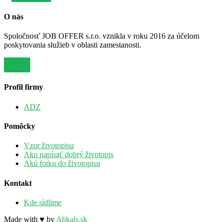
O nás
Spoločnosť JOB OFFER s.r.o. vznikla v roku 2016 za účelom
poskytovania služieb v oblasti zamestanosti.
Viac
Profil firmy
ADZ
Pomôcky
Vzor životopisu
Ako napísať dobrý životopis
Akú fotku do životopisu
Kontakt
Kde sídlime
Made with ♥ by
Abkals.sk