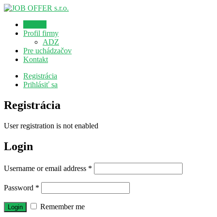
Domov
Profil firmy
ADZ
Pre uchádzačov
Kontakt
Registrácia
Prihlásiť sa
Registrácia
User registration is not enabled
Login
Username or email address
*
Password
*
Remember me