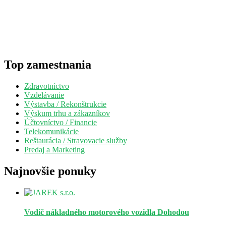
Top zamestnania
Zdravotníctvo
Vzdelávanie
Výstavba / Rekonštrukcie
Výskum trhu a zákazníkov
Účtovníctvo / Financie
Telekomunikácie
Reštaurácia / Stravovacie služby
Predaj a Marketing
Najnovšie ponuky
Vodič nákladného motorového vozidla
Dohodou