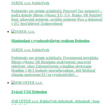
JAREK s.r.o.
Kdekoľvek
Podmienky pre prijatie uchádzača: Pracovný čas: turnusový –
podľa dohody Miesto výkonu: EÚ, UA, Rusko, SR Penzijný
fond, zdravotné poistenie, sociálne poistenie Prax a skúsenosť
v EÚ Spoľahlivosť Zodpovednosť
Manipulant s vysokozdvižným vozíkom
Dohodou
JAREK s.r.o.
Kdekoľvek
Podmienky pre prijatie uchádzača: Dvojzmenná prevádzka
Miesto výkonu: SR Bezplatne poskytujeme: pracovné
oblečenie, obuv Zabezpečujeme a hradíme ubytovanie
Hradíme 1,86 € hodnoty stravného/odprac. deň Možnosť
získania oprávnenia EU na vysokozdvižný…
Zvárač CO2
Dohodou
JOB OFFER s.r.o.
Kdekoľvek
dohodou€- dohodou€ / hour