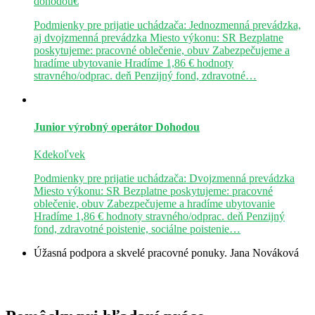
dohodou€
Podmienky pre prijatie uchádzača: Jednozmenná prevádzka,
aj dvojzmenná prevádzka Miesto výkonu: SR Bezplatne
poskytujeme: pracovné oblečenie, obuv Zabezpečujeme a
hradíme ubytovanie Hradíme 1,86 € hodnoty
stravného/odprac. deň Penzijný fond, zdravotné…
Junior výrobný operátor
Dohodou
Kdekoľvek
Podmienky pre prijatie uchádzača: Dvojzmenná prevádzka
Miesto výkonu: SR Bezplatne poskytujeme: pracovné
oblečenie, obuv Zabezpečujeme a hradíme ubytovanie
Hradíme 1,86 € hodnoty stravného/odprac. deň Penzijný
fond, zdravotné poistenie, sociálne poistenie…
Úžasná podpora a skvelé pracovné ponuky.
Jana Nováková