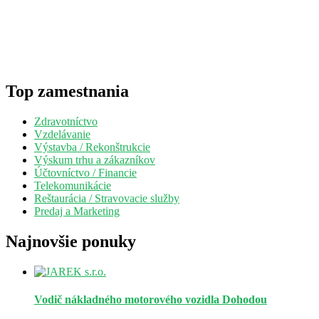
Top zamestnania
Zdravotníctvo
Vzdelávanie
Výstavba / Rekonštrukcie
Výskum trhu a zákazníkov
Účtovníctvo / Financie
Telekomunikácie
Reštaurácia / Stravovacie služby
Predaj a Marketing
Najnovšie ponuky
Vodič nákladného motorového vozidla
Dohodou