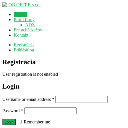
Domov
Profil firmy
ADZ
Pre uchádzačov
Kontakt
Registrácia
Prihlásiť sa
Registrácia
User registration is not enabled
Login
Username or email address
*
Password
*
Remember me