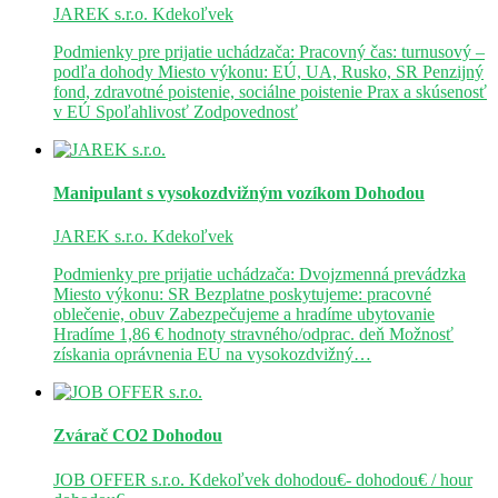
JAREK s.r.o.
Kdekoľvek
Podmienky pre prijatie uchádzača: Pracovný čas: turnusový –
podľa dohody Miesto výkonu: EÚ, UA, Rusko, SR Penzijný
fond, zdravotné poistenie, sociálne poistenie Prax a skúsenosť
v EÚ Spoľahlivosť Zodpovednosť
Manipulant s vysokozdvižným vozíkom
Dohodou
JAREK s.r.o.
Kdekoľvek
Podmienky pre prijatie uchádzača: Dvojzmenná prevádzka
Miesto výkonu: SR Bezplatne poskytujeme: pracovné
oblečenie, obuv Zabezpečujeme a hradíme ubytovanie
Hradíme 1,86 € hodnoty stravného/odprac. deň Možnosť
získania oprávnenia EU na vysokozdvižný…
Zvárač CO2
Dohodou
JOB OFFER s.r.o.
Kdekoľvek
dohodou€- dohodou€ / hour