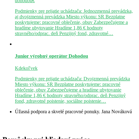
dohodou€
Podmienky pre prijatie uchádzača: Jednozmenná prevádzka,
aj dvojzmenná prevádzka Miesto výkonu: SR Bezplatne
poskytujeme: pracovné oblečenie, obuv Zabezpečujeme a
hradíme ubytovanie Hradíme 1,86 € hodnoty
stravného/odprac. deň Penzijný fond, zdravotné…
Junior výrobný operátor
Dohodou
Kdekoľvek
Podmienky pre prijatie uchádzača: Dvojzmenná prevádzka
Miesto výkonu: SR Bezplatne poskytujeme: pracovné
oblečenie, obuv Zabezpečujeme a hradíme ubytovanie
Hradíme 1,86 € hodnoty stravného/odprac. deň Penzijný
fond, zdravotné poistenie, sociálne poistenie…
Úžasná podpora a skvelé pracovné ponuky.
Jana Nováková