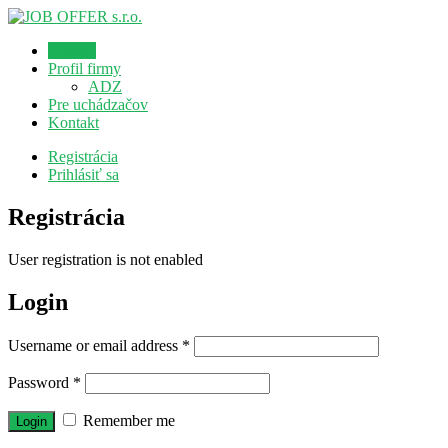
Domov
Profil firmy
ADZ
Pre uchádzačov
Kontakt
Registrácia
Prihlásiť sa
Registrácia
User registration is not enabled
Login
Username or email address
*
Password
*
Remember me