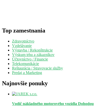
Top zamestnania
Zdravotníctvo
Vzdelávanie
Výstavba / Rekonštrukcie
Výskum trhu a zákazníkov
Účtovníctvo / Financie
Telekomunikácie
Reštaurácia / Stravovacie služby
Predaj a Marketing
Najnovšie ponuky
Vodič nákladného motorového vozidla
Dohodou