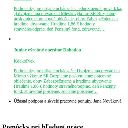
Podmienky pre prijatie uchádzača: Jednozmenná prevádzka,
aj dvojzmenná prevádzka Miesto výkonu: SR Bezplatne
poskytujeme: pracovné oblečenie, obuv Zabezpečujeme a
hradíme ubytovanie Hradíme 1,86 € hodnoty
stravného/odprac. deň Penzijný fond, zdravotné…
Junior výrobný operátor
Dohodou
Kdekoľvek
Podmienky pre prijatie uchádzača: Dvojzmenná prevádzka
Miesto výkonu: SR Bezplatne poskytujeme: pracovné
oblečenie, obuv Zabezpečujeme a hradíme ubytovanie
Hradíme 1,86 € hodnoty stravného/odprac. deň Penzijný
fond, zdravotné poistenie, sociálne poistenie…
Úžasná podpora a skvelé pracovné ponuky.
Jana Nováková
Pomôcky pri hľadaní práce