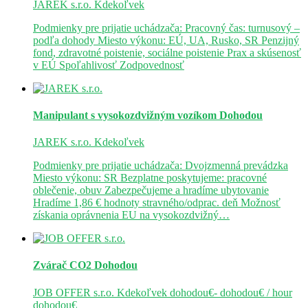
JAREK s.r.o.
Kdekoľvek
Podmienky pre prijatie uchádzača: Pracovný čas: turnusový –
podľa dohody Miesto výkonu: EÚ, UA, Rusko, SR Penzijný
fond, zdravotné poistenie, sociálne poistenie Prax a skúsenosť
v EÚ Spoľahlivosť Zodpovednosť
Manipulant s vysokozdvižným vozíkom
Dohodou
JAREK s.r.o.
Kdekoľvek
Podmienky pre prijatie uchádzača: Dvojzmenná prevádzka
Miesto výkonu: SR Bezplatne poskytujeme: pracovné
oblečenie, obuv Zabezpečujeme a hradíme ubytovanie
Hradíme 1,86 € hodnoty stravného/odprac. deň Možnosť
získania oprávnenia EU na vysokozdvižný…
Zvárač CO2
Dohodou
JOB OFFER s.r.o.
Kdekoľvek
dohodou€- dohodou€ / hour
dohodou€