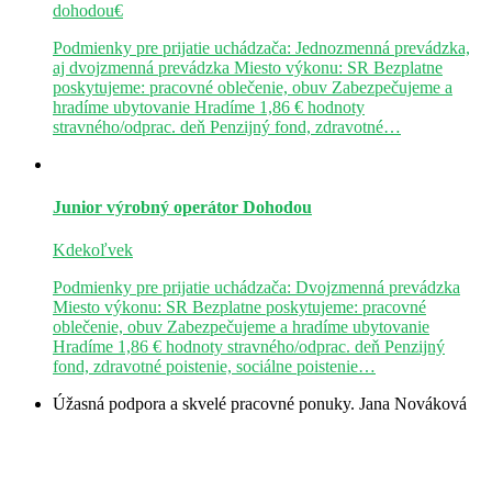
dohodou€
Podmienky pre prijatie uchádzača: Jednozmenná prevádzka,
aj dvojzmenná prevádzka Miesto výkonu: SR Bezplatne
poskytujeme: pracovné oblečenie, obuv Zabezpečujeme a
hradíme ubytovanie Hradíme 1,86 € hodnoty
stravného/odprac. deň Penzijný fond, zdravotné…
Junior výrobný operátor
Dohodou
Kdekoľvek
Podmienky pre prijatie uchádzača: Dvojzmenná prevádzka
Miesto výkonu: SR Bezplatne poskytujeme: pracovné
oblečenie, obuv Zabezpečujeme a hradíme ubytovanie
Hradíme 1,86 € hodnoty stravného/odprac. deň Penzijný
fond, zdravotné poistenie, sociálne poistenie…
Úžasná podpora a skvelé pracovné ponuky.
Jana Nováková