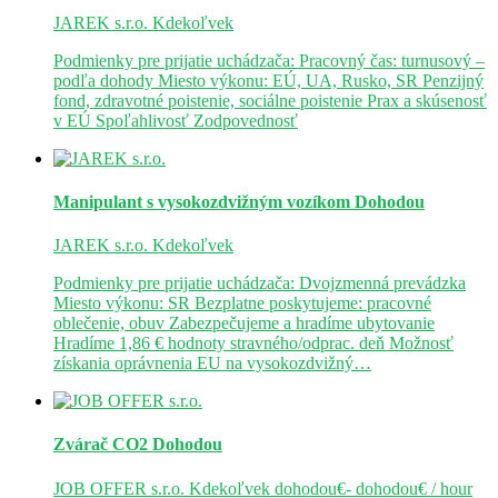
JAREK s.r.o.
Kdekoľvek
Podmienky pre prijatie uchádzača: Pracovný čas: turnusový –
podľa dohody Miesto výkonu: EÚ, UA, Rusko, SR Penzijný
fond, zdravotné poistenie, sociálne poistenie Prax a skúsenosť
v EÚ Spoľahlivosť Zodpovednosť
Manipulant s vysokozdvižným vozíkom
Dohodou
JAREK s.r.o.
Kdekoľvek
Podmienky pre prijatie uchádzača: Dvojzmenná prevádzka
Miesto výkonu: SR Bezplatne poskytujeme: pracovné
oblečenie, obuv Zabezpečujeme a hradíme ubytovanie
Hradíme 1,86 € hodnoty stravného/odprac. deň Možnosť
získania oprávnenia EU na vysokozdvižný…
Zvárač CO2
Dohodou
JOB OFFER s.r.o.
Kdekoľvek
dohodou€- dohodou€ / hour