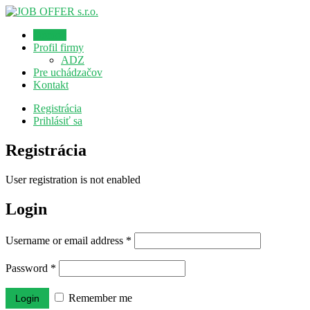
Domov
Profil firmy
ADZ
Pre uchádzačov
Kontakt
Registrácia
Prihlásiť sa
Registrácia
User registration is not enabled
Login
Username or email address
*
Password
*
Remember me