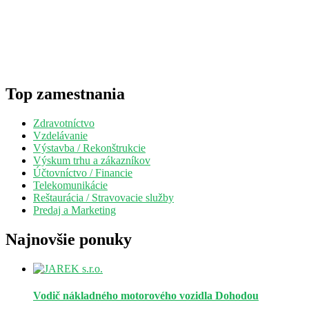
Top zamestnania
Zdravotníctvo
Vzdelávanie
Výstavba / Rekonštrukcie
Výskum trhu a zákazníkov
Účtovníctvo / Financie
Telekomunikácie
Reštaurácia / Stravovacie služby
Predaj a Marketing
Najnovšie ponuky
Vodič nákladného motorového vozidla
Dohodou