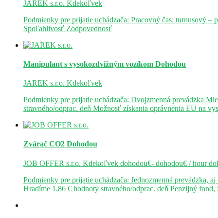
JAREK s.r.o.
Kdekoľvek
Podmienky pre prijatie uchádzača: Pracovný čas: turnusový – 
Spoľahlivosť Zodpovednosť
Manipulant s vysokozdvižným vozíkom
Dohodou
JAREK s.r.o.
Kdekoľvek
Podmienky pre prijatie uchádzača: Dvojzmenná prevádzka Mie
stravného/odprac. deň Možnosť získania oprávnenia EU na v
Zvárač CO2
Dohodou
JOB OFFER s.r.o.
Kdekoľvek
dohodou€- dohodou€ / hour
do
Podmienky pre prijatie uchádzača: Jednozmenná prevádzka, a
Hradíme 1,86 € hodnoty stravného/odprac. deň Penzijný fond