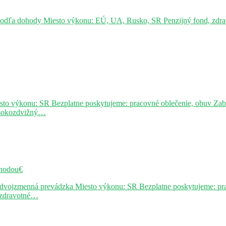
podľa dohody Miesto výkonu: EÚ, UA, Rusko, SR Penzijný fond, zdravo
sto výkonu: SR Bezplatne poskytujeme: pracovné oblečenie, obuv Za
ysokozdvižný…
hodou€
j dvojzmenná prevádzka Miesto výkonu: SR Bezplatne poskytujeme: pr
, zdravotné…