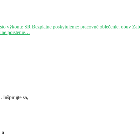
sto výkonu: SR Bezplatne poskytujeme: pracovné oblečenie, obuv Za
álne poistenie…
Inšpirujte sa,
u a