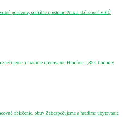
tné poistenie, sociálne poistenie Prax a skúsenosť v EÚ
bezpečujeme a hradíme ubytovanie Hradíme 1,86 € hodnoty
acovné oblečenie, obuv Zabezpečujeme a hradíme ubytovanie