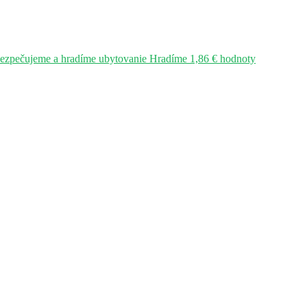
bezpečujeme a hradíme ubytovanie Hradíme 1,86 € hodnoty