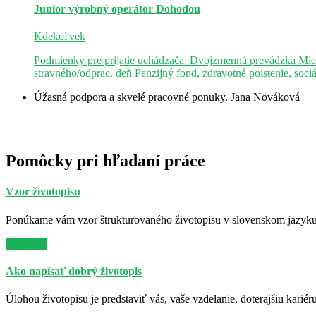
Junior výrobný operátor
Dohodou
Kdekoľvek
Podmienky pre prijatie uchádzača: Dvojzmenná prevádzka Mie
stravného/odprac. deň Penzijný fond, zdravotné poistenie, soci
Úžasná podpora a skvelé pracovné ponuky.
Jana Nováková
Pomôcky pri hľadaní práce
Vzor životopisu
Ponúkame vám vzor štrukturovaného životopisu v slovenskom jazyku. 
Viac info
Ako napísať dobrý životopis
Úlohou životopisu je predstaviť vás, vaše vzdelanie, doterajšiu kariér