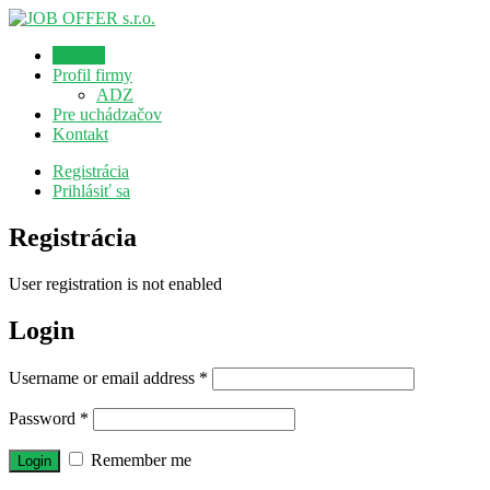
Domov
Profil firmy
ADZ
Pre uchádzačov
Kontakt
Registrácia
Prihlásiť sa
Registrácia
User registration is not enabled
Login
Username or email address
*
Password
*
Remember me