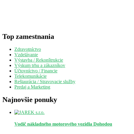
Top zamestnania
Zdravotníctvo
Vzdelávanie
Výstavba / Rekonštrukcie
Výskum trhu a zákazníkov
Účtovníctvo / Financie
Telekomunikácie
Reštaurácia / Stravovacie služby
Predaj a Marketing
Najnovšie ponuky
Vodič nákladného motorového vozidla
Dohodou