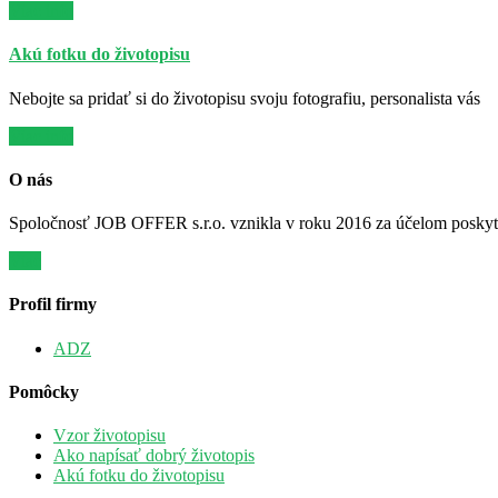
Viac info
Akú fotku do životopisu
Nebojte sa pridať si do životopisu svoju fotografiu, personalista vás
Viac info
O nás
Spoločnosť JOB OFFER s.r.o. vznikla v roku 2016 za účelom poskytov
Viac
Profil firmy
ADZ
Pomôcky
Vzor životopisu
Ako napísať dobrý životopis
Akú fotku do životopisu