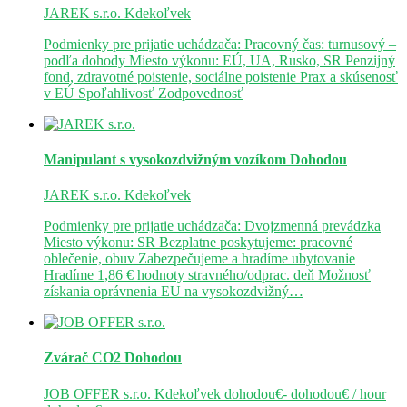
JAREK s.r.o.
Kdekoľvek
Podmienky pre prijatie uchádzača: Pracovný čas: turnusový –
podľa dohody Miesto výkonu: EÚ, UA, Rusko, SR Penzijný
fond, zdravotné poistenie, sociálne poistenie Prax a skúsenosť
v EÚ Spoľahlivosť Zodpovednosť
Manipulant s vysokozdvižným vozíkom
Dohodou
JAREK s.r.o.
Kdekoľvek
Podmienky pre prijatie uchádzača: Dvojzmenná prevádzka
Miesto výkonu: SR Bezplatne poskytujeme: pracovné
oblečenie, obuv Zabezpečujeme a hradíme ubytovanie
Hradíme 1,86 € hodnoty stravného/odprac. deň Možnosť
získania oprávnenia EU na vysokozdvižný…
Zvárač CO2
Dohodou
JOB OFFER s.r.o.
Kdekoľvek
dohodou€- dohodou€ / hour