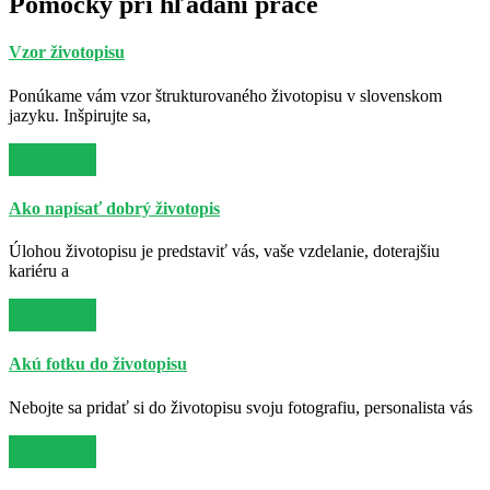
Pomôcky pri hľadaní práce
Vzor životopisu
Ponúkame vám vzor štrukturovaného životopisu v slovenskom
jazyku. Inšpirujte sa,
Viac info
Ako napísať dobrý životopis
Úlohou životopisu je predstaviť vás, vaše vzdelanie, doterajšiu
kariéru a
Viac info
Akú fotku do životopisu
Nebojte sa pridať si do životopisu svoju fotografiu, personalista vás
Viac info