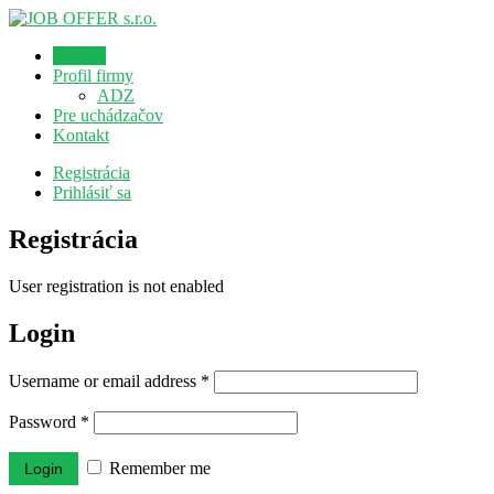
Domov
Profil firmy
ADZ
Pre uchádzačov
Kontakt
Registrácia
Prihlásiť sa
Registrácia
User registration is not enabled
Login
Username or email address
*
Password
*
Remember me