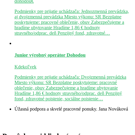
dohodou€
Podmienky pre prijatie uchádzača: Jednozmenná prevádzka,
aj dvojzmenná prevádzka Miesto výkonu: SR Bezplatne
poskytujeme: pracovné oblečenie, obuv Zabezpečujeme a
hradíme ubytovanie Hradíme 1,86 € hodnoty
stravného/odprac. deň Penzijný fond, zdravotné…
Junior výrobný operátor
Dohodou
Kdekoľvek
Podmienky pre prijatie uchádzača: Dvojzmenná prevádzka
Miesto výkonu: SR Bezplatne poskytujeme: pracovné
oblečenie, obuv Zabezpečujeme a hradíme ubytovanie
Hradíme 1,86 € hodnoty stravného/odprac. deň Penzijný
fond, zdravotné poistenie, sociálne poistenie…
Úžasná podpora a skvelé pracovné ponuky.
Jana Nováková