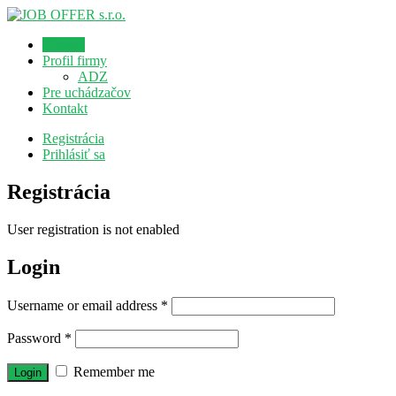
Domov
Profil firmy
ADZ
Pre uchádzačov
Kontakt
Registrácia
Prihlásiť sa
Registrácia
User registration is not enabled
Login
Username or email address
*
Password
*
Remember me