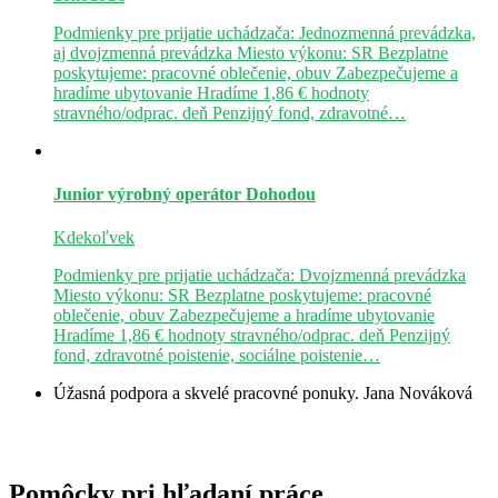
Podmienky pre prijatie uchádzača: Jednozmenná prevádzka,
aj dvojzmenná prevádzka Miesto výkonu: SR Bezplatne
poskytujeme: pracovné oblečenie, obuv Zabezpečujeme a
hradíme ubytovanie Hradíme 1,86 € hodnoty
stravného/odprac. deň Penzijný fond, zdravotné…
Junior výrobný operátor
Dohodou
Kdekoľvek
Podmienky pre prijatie uchádzača: Dvojzmenná prevádzka
Miesto výkonu: SR Bezplatne poskytujeme: pracovné
oblečenie, obuv Zabezpečujeme a hradíme ubytovanie
Hradíme 1,86 € hodnoty stravného/odprac. deň Penzijný
fond, zdravotné poistenie, sociálne poistenie…
Úžasná podpora a skvelé pracovné ponuky.
Jana Nováková
Pomôcky pri hľadaní práce