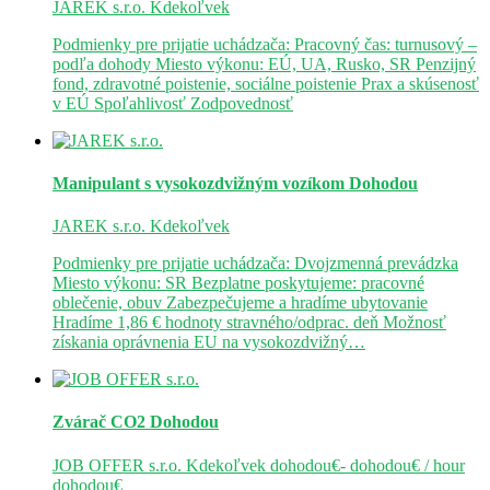
JAREK s.r.o.
Kdekoľvek
Podmienky pre prijatie uchádzača: Pracovný čas: turnusový –
podľa dohody Miesto výkonu: EÚ, UA, Rusko, SR Penzijný
fond, zdravotné poistenie, sociálne poistenie Prax a skúsenosť
v EÚ Spoľahlivosť Zodpovednosť
Manipulant s vysokozdvižným vozíkom
Dohodou
JAREK s.r.o.
Kdekoľvek
Podmienky pre prijatie uchádzača: Dvojzmenná prevádzka
Miesto výkonu: SR Bezplatne poskytujeme: pracovné
oblečenie, obuv Zabezpečujeme a hradíme ubytovanie
Hradíme 1,86 € hodnoty stravného/odprac. deň Možnosť
získania oprávnenia EU na vysokozdvižný…
Zvárač CO2
Dohodou
JOB OFFER s.r.o.
Kdekoľvek
dohodou€- dohodou€ / hour
dohodou€