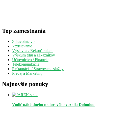
Top zamestnania
Zdravotníctvo
Vzdelávanie
Výstavba / Rekonštrukcie
Výskum trhu a zákazníkov
Účtovníctvo / Financie
Telekomunikácie
Reštaurácia / Stravovacie služby
Predaj a Marketing
Najnovšie ponuky
Vodič nákladného motorového vozidla
Dohodou