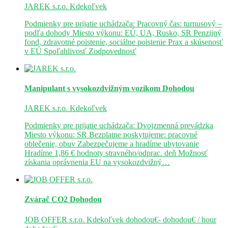
JAREK s.r.o.
Kdekoľvek
Podmienky pre prijatie uchádzača: Pracovný čas: turnusový –
podľa dohody Miesto výkonu: EÚ, UA, Rusko, SR Penzijný
fond, zdravotné poistenie, sociálne poistenie Prax a skúsenosť
v EÚ Spoľahlivosť Zodpovednosť
Manipulant s vysokozdvižným vozíkom
Dohodou
JAREK s.r.o.
Kdekoľvek
Podmienky pre prijatie uchádzača: Dvojzmenná prevádzka
Miesto výkonu: SR Bezplatne poskytujeme: pracovné
oblečenie, obuv Zabezpečujeme a hradíme ubytovanie
Hradíme 1,86 € hodnoty stravného/odprac. deň Možnosť
získania oprávnenia EU na vysokozdvižný…
Zvárač CO2
Dohodou
JOB OFFER s.r.o.
Kdekoľvek
dohodou€- dohodou€ / hour