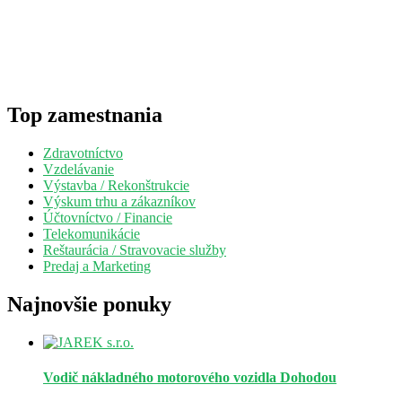
Top zamestnania
Zdravotníctvo
Vzdelávanie
Výstavba / Rekonštrukcie
Výskum trhu a zákazníkov
Účtovníctvo / Financie
Telekomunikácie
Reštaurácia / Stravovacie služby
Predaj a Marketing
Najnovšie ponuky
Vodič nákladného motorového vozidla
Dohodou