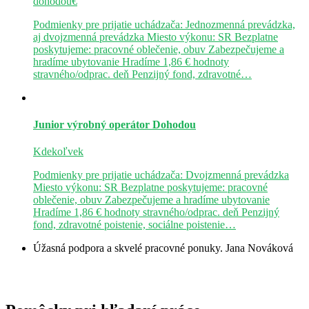
dohodou€
Podmienky pre prijatie uchádzača: Jednozmenná prevádzka,
aj dvojzmenná prevádzka Miesto výkonu: SR Bezplatne
poskytujeme: pracovné oblečenie, obuv Zabezpečujeme a
hradíme ubytovanie Hradíme 1,86 € hodnoty
stravného/odprac. deň Penzijný fond, zdravotné…
Junior výrobný operátor
Dohodou
Kdekoľvek
Podmienky pre prijatie uchádzača: Dvojzmenná prevádzka
Miesto výkonu: SR Bezplatne poskytujeme: pracovné
oblečenie, obuv Zabezpečujeme a hradíme ubytovanie
Hradíme 1,86 € hodnoty stravného/odprac. deň Penzijný
fond, zdravotné poistenie, sociálne poistenie…
Úžasná podpora a skvelé pracovné ponuky.
Jana Nováková