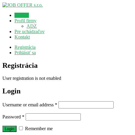
Domov
Profil firmy
ADZ
Pre uchádzačov
Kontakt
Registrácia
Prihlásiť sa
Registrácia
User registration is not enabled
Login
Username or email address
*
Password
*
Remember me