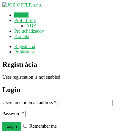
Domov
Profil firmy
ADZ
Pre uchádzačov
Kontakt
Registrácia
Prihlásiť sa
Registrácia
User registration is not enabled
Login
Username or email address
*
Password
*
Remember me