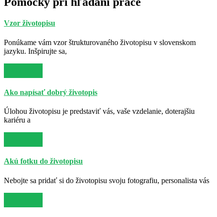
Pomôcky pri hľadaní práce
Vzor životopisu
Ponúkame vám vzor štrukturovaného životopisu v slovenskom
jazyku. Inšpirujte sa,
Viac info
Ako napísať dobrý životopis
Úlohou životopisu je predstaviť vás, vaše vzdelanie, doterajšiu
kariéru a
Viac info
Akú fotku do životopisu
Nebojte sa pridať si do životopisu svoju fotografiu, personalista vás
Viac info