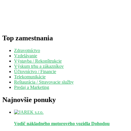
Top zamestnania
Zdravotníctvo
Vzdelávanie
Výstavba / Rekonštrukcie
Výskum trhu a zákazníkov
Účtovníctvo / Financie
Telekomunikácie
Reštaurácia / Stravovacie služby
Predaj a Marketing
Najnovšie ponuky
Vodič nákladného motorového vozidla
Dohodou