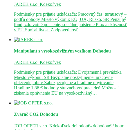
JAREK s.r.o.
Kdekoľvek
Podmienky pre prijatie uchádzača: Pracovný čas: turnusový –
podľa dohody Miesto výkonu: EÚ, UA, Rusko, SR Penzijný
fond, zdravotné poistenie, sociálne poistenie Prax a skúsenosť
v EÚ Spoľahlivosť Zodpovednosť
Manipulant s vysokozdvižným vozíkom
Dohodou
JAREK s.r.o.
Kdekoľvek
Podmienky pre prijatie uchádzača: Dvojzmenná prevádzka
Miesto výkonu: SR Bezplatne poskytujeme: pracovné
oblečenie, obuv Zabezpečujeme a hradíme ubytovanie
Hradíme 1,86 € hodnoty stravného/odprac. deň Možnosť
získania oprávnenia EU na vysokozdvižný…
Zvárač CO2
Dohodou
JOB OFFER s.r.o.
Kdekoľvek
dohodou€- dohodou€ / hour