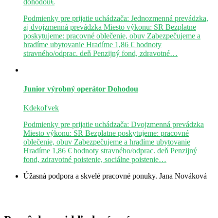
dohodou€
Podmienky pre prijatie uchádzača: Jednozmenná prevádzka,
aj dvojzmenná prevádzka Miesto výkonu: SR Bezplatne
poskytujeme: pracovné oblečenie, obuv Zabezpečujeme a
hradíme ubytovanie Hradíme 1,86 € hodnoty
stravného/odprac. deň Penzijný fond, zdravotné…
Junior výrobný operátor
Dohodou
Kdekoľvek
Podmienky pre prijatie uchádzača: Dvojzmenná prevádzka
Miesto výkonu: SR Bezplatne poskytujeme: pracovné
oblečenie, obuv Zabezpečujeme a hradíme ubytovanie
Hradíme 1,86 € hodnoty stravného/odprac. deň Penzijný
fond, zdravotné poistenie, sociálne poistenie…
Úžasná podpora a skvelé pracovné ponuky.
Jana Nováková