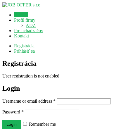
Domov
Profil firmy
ADZ
Pre uchádzačov
Kontakt
Registrácia
Prihlásiť sa
Registrácia
User registration is not enabled
Login
Username or email address
*
Password
*
Remember me