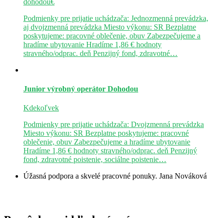
dohodou€
Podmienky pre prijatie uchádzača: Jednozmenná prevádzka,
aj dvojzmenná prevádzka Miesto výkonu: SR Bezplatne
poskytujeme: pracovné oblečenie, obuv Zabezpečujeme a
hradíme ubytovanie Hradíme 1,86 € hodnoty
stravného/odprac. deň Penzijný fond, zdravotné…
Junior výrobný operátor
Dohodou
Kdekoľvek
Podmienky pre prijatie uchádzača: Dvojzmenná prevádzka
Miesto výkonu: SR Bezplatne poskytujeme: pracovné
oblečenie, obuv Zabezpečujeme a hradíme ubytovanie
Hradíme 1,86 € hodnoty stravného/odprac. deň Penzijný
fond, zdravotné poistenie, sociálne poistenie…
Úžasná podpora a skvelé pracovné ponuky.
Jana Nováková