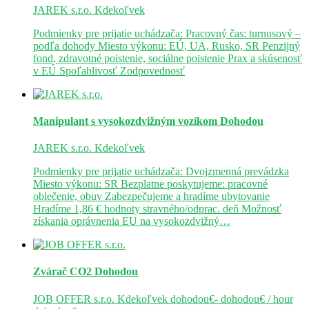
JAREK s.r.o.
Kdekoľvek
Podmienky pre prijatie uchádzača: Pracovný čas: turnusový –
podľa dohody Miesto výkonu: EÚ, UA, Rusko, SR Penzijný
fond, zdravotné poistenie, sociálne poistenie Prax a skúsenosť
v EÚ Spoľahlivosť Zodpovednosť
Manipulant s vysokozdvižným vozíkom
Dohodou
JAREK s.r.o.
Kdekoľvek
Podmienky pre prijatie uchádzača: Dvojzmenná prevádzka
Miesto výkonu: SR Bezplatne poskytujeme: pracovné
oblečenie, obuv Zabezpečujeme a hradíme ubytovanie
Hradíme 1,86 € hodnoty stravného/odprac. deň Možnosť
získania oprávnenia EU na vysokozdvižný…
Zvárač CO2
Dohodou
JOB OFFER s.r.o.
Kdekoľvek
dohodou€- dohodou€ / hour