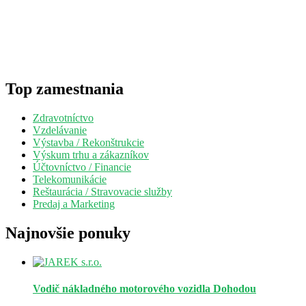
Top zamestnania
Zdravotníctvo
Vzdelávanie
Výstavba / Rekonštrukcie
Výskum trhu a zákazníkov
Účtovníctvo / Financie
Telekomunikácie
Reštaurácia / Stravovacie služby
Predaj a Marketing
Najnovšie ponuky
Vodič nákladného motorového vozidla
Dohodou