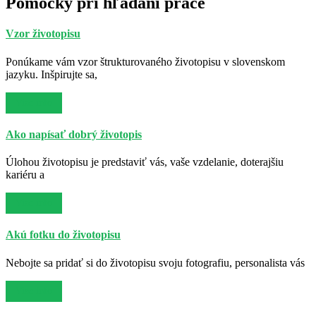
Pomôcky pri hľadaní práce
Vzor životopisu
Ponúkame vám vzor štrukturovaného životopisu v slovenskom
jazyku. Inšpirujte sa,
Viac info
Ako napísať dobrý životopis
Úlohou životopisu je predstaviť vás, vaše vzdelanie, doterajšiu
kariéru a
Viac info
Akú fotku do životopisu
Nebojte sa pridať si do životopisu svoju fotografiu, personalista vás
Viac info