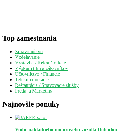
Top zamestnania
Zdravotníctvo
Vzdelávanie
Výstavba / Rekonštrukcie
Výskum trhu a zákazníkov
Účtovníctvo / Financie
Telekomunikácie
Reštaurácia / Stravovacie služby
Predaj a Marketing
Najnovšie ponuky
Vodič nákladného motorového vozidla
Dohodou