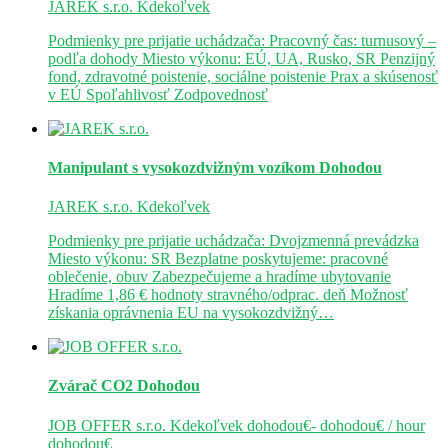
JAREK s.r.o.
Kdekoľvek
Podmienky pre prijatie uchádzača: Pracovný čas: turnusový –
podľa dohody Miesto výkonu: EÚ, UA, Rusko, SR Penzijný
fond, zdravotné poistenie, sociálne poistenie Prax a skúsenosť
v EÚ Spoľahlivosť Zodpovednosť
Manipulant s vysokozdvižným vozíkom
Dohodou
JAREK s.r.o.
Kdekoľvek
Podmienky pre prijatie uchádzača: Dvojzmenná prevádzka
Miesto výkonu: SR Bezplatne poskytujeme: pracovné
oblečenie, obuv Zabezpečujeme a hradíme ubytovanie
Hradíme 1,86 € hodnoty stravného/odprac. deň Možnosť
získania oprávnenia EU na vysokozdvižný…
Zvárač CO2
Dohodou
JOB OFFER s.r.o.
Kdekoľvek
dohodou€- dohodou€ / hour
dohodou€