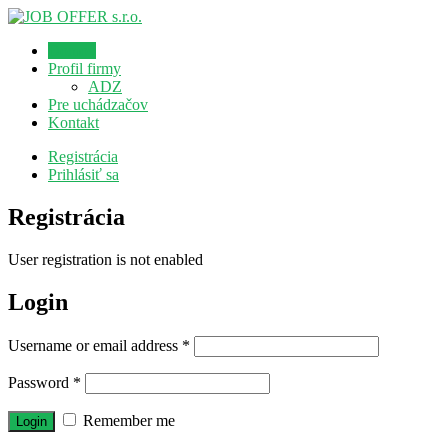
Domov
Profil firmy
ADZ
Pre uchádzačov
Kontakt
Registrácia
Prihlásiť sa
Registrácia
User registration is not enabled
Login
Username or email address
*
Password
*
Remember me