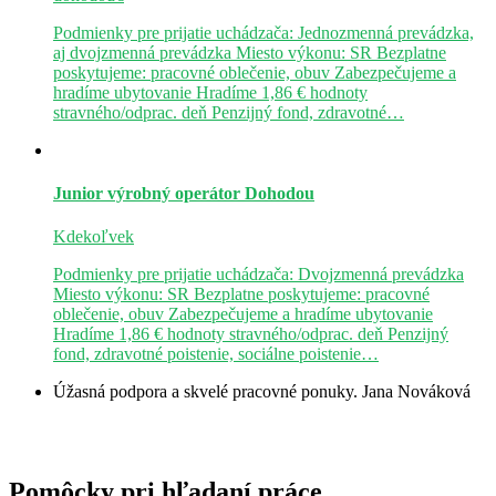
Podmienky pre prijatie uchádzača: Jednozmenná prevádzka,
aj dvojzmenná prevádzka Miesto výkonu: SR Bezplatne
poskytujeme: pracovné oblečenie, obuv Zabezpečujeme a
hradíme ubytovanie Hradíme 1,86 € hodnoty
stravného/odprac. deň Penzijný fond, zdravotné…
Junior výrobný operátor
Dohodou
Kdekoľvek
Podmienky pre prijatie uchádzača: Dvojzmenná prevádzka
Miesto výkonu: SR Bezplatne poskytujeme: pracovné
oblečenie, obuv Zabezpečujeme a hradíme ubytovanie
Hradíme 1,86 € hodnoty stravného/odprac. deň Penzijný
fond, zdravotné poistenie, sociálne poistenie…
Úžasná podpora a skvelé pracovné ponuky.
Jana Nováková
Pomôcky pri hľadaní práce