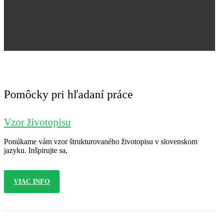
Jana Nováková
Pomôcky pri hľadaní práce
Vzor životopisu
Ponúkame vám vzor štrukturovaného životopisu v slovenskom
jazyku. Inšpirujte sa,
VIAC INFO