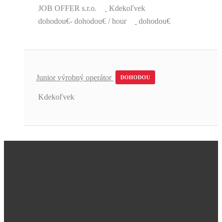
JOB OFFER s.r.o.
Kdekoľvek
dohodou€- dohodou€ / hour
dohodou€
Junior výrobný operátor
DOHODOU
Kdekoľvek
Úžasná podpora a skvelé pracovné
ponuky.