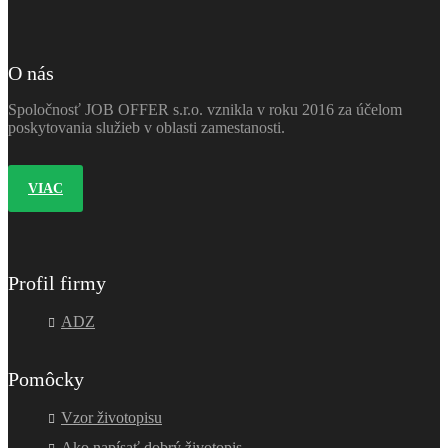
O nás
Spoločnosť JOB OFFER s.r.o. vznikla v roku 2016 za účelom
poskytovania služieb v oblasti zamestanosti.
VIAC
Profil firmy
ADZ
Pomôcky
Vzor životopisu
Ako napísať dobrý životopis