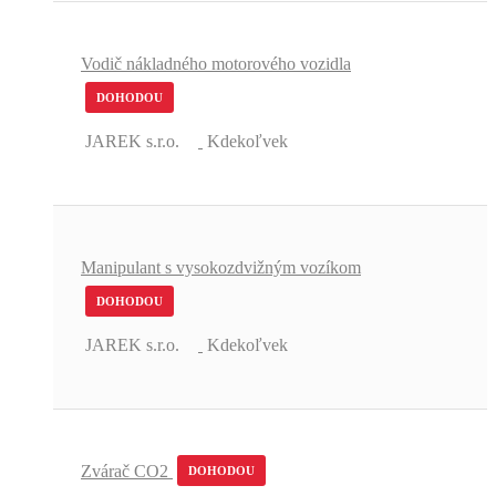
Vodič nákladného motorového vozidla
DOHODOU
JAREK s.r.o.
Kdekoľvek
Manipulant s vysokozdvižným vozíkom
DOHODOU
JAREK s.r.o.
Kdekoľvek
Zvárač CO2
DOHODOU