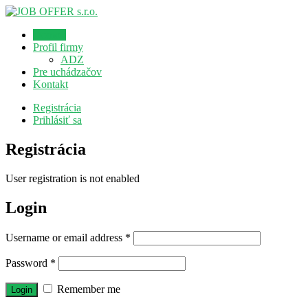
Domov
Profil firmy
ADZ
Pre uchádzačov
Kontakt
Registrácia
Prihlásiť sa
Registrácia
User registration is not enabled
Login
Username or email address
*
Password
*
Remember me