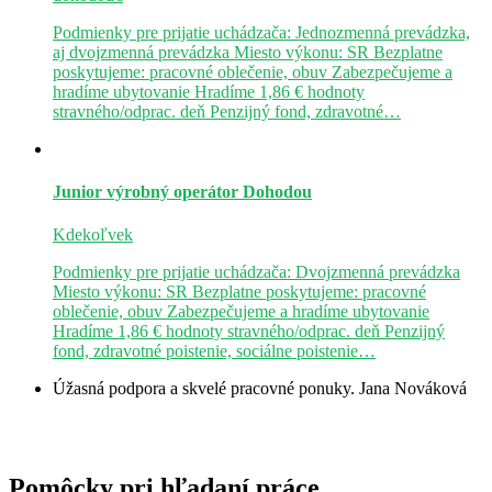
Podmienky pre prijatie uchádzača: Jednozmenná prevádzka,
aj dvojzmenná prevádzka Miesto výkonu: SR Bezplatne
poskytujeme: pracovné oblečenie, obuv Zabezpečujeme a
hradíme ubytovanie Hradíme 1,86 € hodnoty
stravného/odprac. deň Penzijný fond, zdravotné…
Junior výrobný operátor
Dohodou
Kdekoľvek
Podmienky pre prijatie uchádzača: Dvojzmenná prevádzka
Miesto výkonu: SR Bezplatne poskytujeme: pracovné
oblečenie, obuv Zabezpečujeme a hradíme ubytovanie
Hradíme 1,86 € hodnoty stravného/odprac. deň Penzijný
fond, zdravotné poistenie, sociálne poistenie…
Úžasná podpora a skvelé pracovné ponuky.
Jana Nováková
Pomôcky pri hľadaní práce