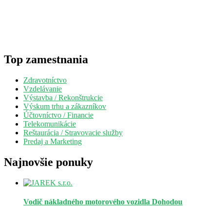
Top zamestnania
Zdravotníctvo
Vzdelávanie
Výstavba / Rekonštrukcie
Výskum trhu a zákazníkov
Účtovníctvo / Financie
Telekomunikácie
Reštaurácia / Stravovacie služby
Predaj a Marketing
Najnovšie ponuky
Vodič nákladného motorového vozidla
Dohodou