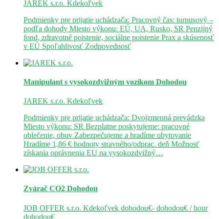
JAREK s.r.o.
Kdekoľvek
Podmienky pre prijatie uchádzača: Pracovný čas: turnusový –
podľa dohody Miesto výkonu: EÚ, UA, Rusko, SR Penzijný
fond, zdravotné poistenie, sociálne poistenie Prax a skúsenosť
v EÚ Spoľahlivosť Zodpovednosť
Manipulant s vysokozdvižným vozíkom
Dohodou
JAREK s.r.o.
Kdekoľvek
Podmienky pre prijatie uchádzača: Dvojzmenná prevádzka
Miesto výkonu: SR Bezplatne poskytujeme: pracovné
oblečenie, obuv Zabezpečujeme a hradíme ubytovanie
Hradíme 1,86 € hodnoty stravného/odprac. deň Možnosť
získania oprávnenia EU na vysokozdvižný…
Zvárač CO2
Dohodou
JOB OFFER s.r.o.
Kdekoľvek
dohodou€- dohodou€ / hour
dohodou€