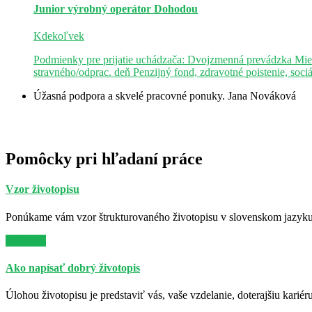
Junior výrobný operátor
Dohodou
Kdekoľvek
Podmienky pre prijatie uchádzača: Dvojzmenná prevádzka Mie
stravného/odprac. deň Penzijný fond, zdravotné poistenie, soci
Úžasná podpora a skvelé pracovné ponuky.
Jana Nováková
Pomôcky pri hľadaní práce
Vzor životopisu
Ponúkame vám vzor štrukturovaného životopisu v slovenskom jazyku. 
Viac info
Ako napísať dobrý životopis
Úlohou životopisu je predstaviť vás, vaše vzdelanie, doterajšiu kariér