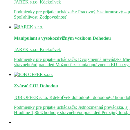
JAREK s.r.o.
Kdekoľvek
Podmienky pre prijatie uchádzača: Pracovný čas: turnusový – 
Spoľahlivosť Zodpovednosť
Manipulant s vysokozdvižným vozíkom
Dohodou
JAREK s.r.o.
Kdekoľvek
Podmienky pre prijatie uchádzača: Dvojzmenná prevádzka Mie
stravného/odprac. deň Možnosť získania oprávnenia EU na v
Zvárač CO2
Dohodou
JOB OFFER s.r.o.
Kdekoľvek
dohodou€- dohodou€ / hour
do
Podmienky pre prijatie uchádzača: Jednozmenná prevádzka, a
Hradíme 1,86 € hodnoty stravného/odprac. deň Penzijný fond