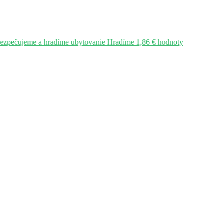
bezpečujeme a hradíme ubytovanie Hradíme 1,86 € hodnoty