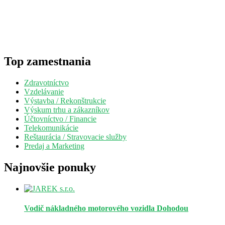
Top zamestnania
Zdravotníctvo
Vzdelávanie
Výstavba / Rekonštrukcie
Výskum trhu a zákazníkov
Účtovníctvo / Financie
Telekomunikácie
Reštaurácia / Stravovacie služby
Predaj a Marketing
Najnovšie ponuky
Vodič nákladného motorového vozidla
Dohodou