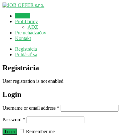
Domov
Profil firmy
ADZ
Pre uchádzačov
Kontakt
Registrácia
Prihlásiť sa
Registrácia
User registration is not enabled
Login
Username or email address
*
Password
*
Remember me