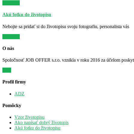
Viac info
Akú fotku do životopisu
Nebojte sa pridať si do životopisu svoju fotografiu, personalista vás
Viac info
O nás
Spoločnosť JOB OFFER s.r.o. vznikla v roku 2016 za účelom poskytov
Viac
Profil firmy
ADZ
Pomôcky
Vzor životopisu
Ako napísať dobrý životopis
Akú fotku do životopisu