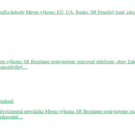
podľa dohody Miesto výkonu: EÚ, UA, Rusko, SR Penzijný fond, zdravo
sto výkonu: SR Bezplatne poskytujeme: pracovné oblečenie, obuv Za
ysokozdvižný…
hodou€
j dvojzmenná prevádzka Miesto výkonu: SR Bezplatne poskytujeme: pr
, zdravotné…