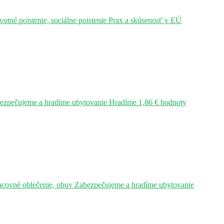
tné poistenie, sociálne poistenie Prax a skúsenosť v EÚ
bezpečujeme a hradíme ubytovanie Hradíme 1,86 € hodnoty
acovné oblečenie, obuv Zabezpečujeme a hradíme ubytovanie