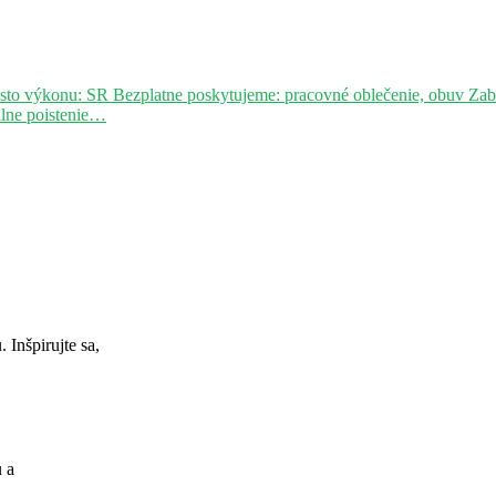
sto výkonu: SR Bezplatne poskytujeme: pracovné oblečenie, obuv Za
álne poistenie…
Inšpirujte sa,
u a