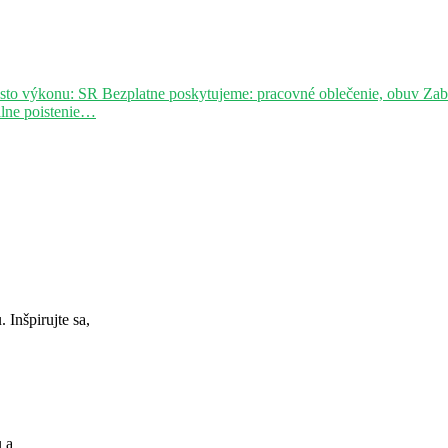
sto výkonu: SR Bezplatne poskytujeme: pracovné oblečenie, obuv Za
álne poistenie…
Inšpirujte sa,
u a