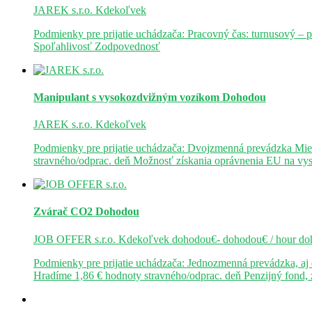
JAREK s.r.o.
Kdekoľvek
Podmienky pre prijatie uchádzača: Pracovný čas: turnusový – 
Spoľahlivosť Zodpovednosť
Manipulant s vysokozdvižným vozíkom
Dohodou
JAREK s.r.o.
Kdekoľvek
Podmienky pre prijatie uchádzača: Dvojzmenná prevádzka Mie
stravného/odprac. deň Možnosť získania oprávnenia EU na v
Zvárač CO2
Dohodou
JOB OFFER s.r.o.
Kdekoľvek
dohodou€- dohodou€ / hour
do
Podmienky pre prijatie uchádzača: Jednozmenná prevádzka, a
Hradíme 1,86 € hodnoty stravného/odprac. deň Penzijný fond