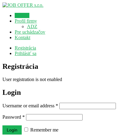
Domov
Profil firmy
ADZ
Pre uchádzačov
Kontakt
Registrácia
Prihlásiť sa
Registrácia
User registration is not enabled
Login
Username or email address
*
Password
*
Remember me