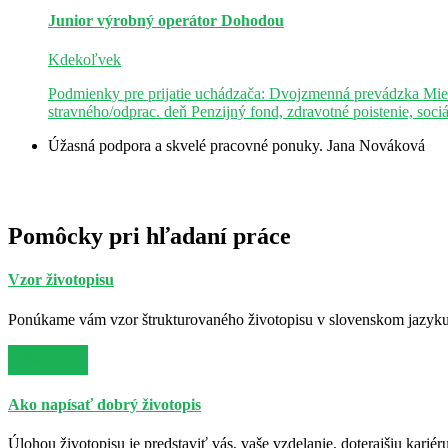
Junior výrobný operátor
Dohodou
Kdekoľvek
Podmienky pre prijatie uchádzača: Dvojzmenná prevádzka Mie
stravného/odprac. deň Penzijný fond, zdravotné poistenie, soci
Úžasná podpora a skvelé pracovné ponuky.
Jana Nováková
Pomôcky pri hľadaní práce
Vzor životopisu
Ponúkame vám vzor štrukturovaného životopisu v slovenskom jazyku. 
Viac info
Ako napísať dobrý životopis
Úlohou životopisu je predstaviť vás, vaše vzdelanie, doterajšiu kariér