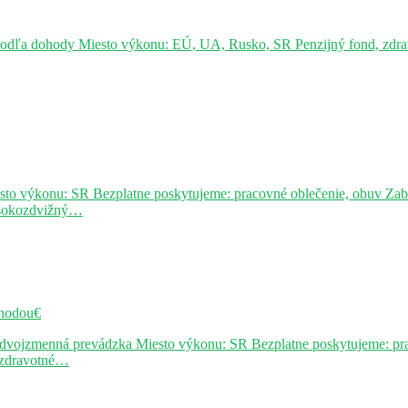
podľa dohody Miesto výkonu: EÚ, UA, Rusko, SR Penzijný fond, zdravo
sto výkonu: SR Bezplatne poskytujeme: pracovné oblečenie, obuv Za
ysokozdvižný…
hodou€
j dvojzmenná prevádzka Miesto výkonu: SR Bezplatne poskytujeme: pr
, zdravotné…