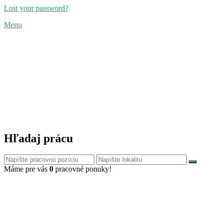
Lost your password?
Menu
Hľadaj prácu
Máme pre vás
0
pracovné ponuky!