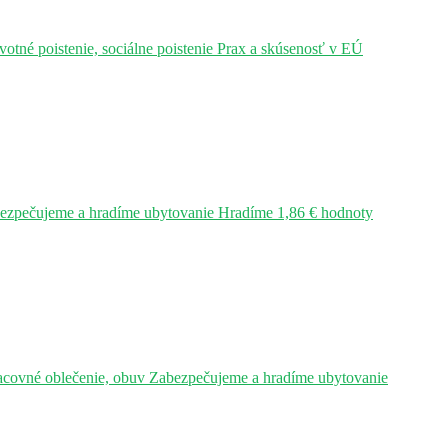
tné poistenie, sociálne poistenie Prax a skúsenosť v EÚ
bezpečujeme a hradíme ubytovanie Hradíme 1,86 € hodnoty
acovné oblečenie, obuv Zabezpečujeme a hradíme ubytovanie