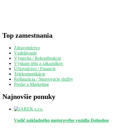
Top zamestnania
Zdravotníctvo
Vzdelávanie
Výstavba / Rekonštrukcie
Výskum trhu a zákazníkov
Účtovníctvo / Financie
Telekomunikácie
Reštaurácia / Stravovacie služby
Predaj a Marketing
Najnovšie ponuky
Vodič nákladného motorového vozidla
Dohodou