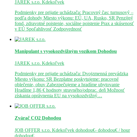
JAREK s.r.o.
Kdekoľvek
Podmienky pre prijatie uchádzača: Pracovný čas: turnusový –
podľa dohody Miesto výkonu: EÚ, UA, Rusko, SR Penzijný
fond, zdravotné poistenie, sociálne poistenie Prax a skúsenosť
v EÚ Spoľahlivosť Zodpovednosť
Manipulant s vysokozdvižným vozíkom
Dohodou
JAREK s.r.o.
Kdekoľvek
Podmienky pre prijatie uchádzača: Dvojzmenná prevádzka
Miesto výkonu: SR Bezplatne poskytujeme: pracovné
oblečenie, obuv Zabezpečujeme a hradíme ubytovanie
Hradíme 1,86 € hodnoty stravného/odprac. deň Možnosť
získania oprávnenia EU na vysokozdvižný…
Zvárač CO2
Dohodou
JOB OFFER s.r.o.
Kdekoľvek
dohodou€- dohodou€ / hour
dohodou€