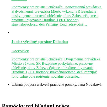
Podmienky pre prijatie uchádzača: Jednozmenná prevádzka,
aj dvojzmenná prevádzka Miesto výkonu: SR Bezplatne
poskytujeme: pracovné oblečenie, obuv Zabezpečujeme a
hradíme ubytovanie Hradíme 1,86 € hodnoty
stravného/odprac. deň Penzijný fond, zdravotné…
Junior výrobný operátor
Dohodou
Kdekoľvek
Podmienky pre prijatie uchádzača: Dvojzmenná prevádzka
Miesto výkonu: SR Bezplatne poskytujeme: pracovné
oblečenie, obuv Zabezpečujeme a hradíme ubytovanie
Hradíme 1,86 € hodnoty stravného/odprac. deň Penzijný
fond, zdravotné poistenie, sociálne poistenie…
Úžasná podpora a skvelé pracovné ponuky.
Jana Nováková
Pomôcky pri hľadaní práce