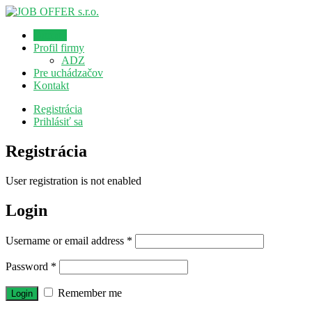
Domov
Profil firmy
ADZ
Pre uchádzačov
Kontakt
Registrácia
Prihlásiť sa
Registrácia
User registration is not enabled
Login
Username or email address
*
Password
*
Remember me