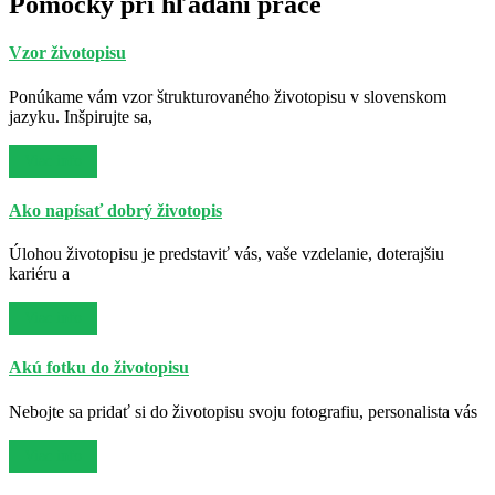
Pomôcky pri hľadaní práce
Vzor životopisu
Ponúkame vám vzor štrukturovaného životopisu v slovenskom
jazyku. Inšpirujte sa,
Viac info
Ako napísať dobrý životopis
Úlohou životopisu je predstaviť vás, vaše vzdelanie, doterajšiu
kariéru a
Viac info
Akú fotku do životopisu
Nebojte sa pridať si do životopisu svoju fotografiu, personalista vás
Viac info