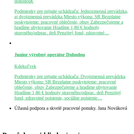
dohodou€
Podmienky pre prijatie uchádzača: Jednozmenná prevádzka,
aj dvojzmenná prevádzka Miesto výkonu: SR Bezplatne
poskytujeme: pracovné oblečenie, obuv Zabezpečujeme a
hradíme ubytovanie Hradíme 1,86 € hodnoty
stravného/odprac. deň Penzijný fond, zdravotné…
Junior výrobný operátor
Dohodou
Kdekoľvek
Podmienky pre prijatie uchádzača: Dvojzmenná prevádzka
Miesto výkonu: SR Bezplatne poskytujeme: pracovné
oblečenie, obuv Zabezpečujeme a hradíme ubytovanie
Hradíme 1,86 € hodnoty stravného/odprac. deň Penzijný
fond, zdravotné poistenie, sociálne poistenie…
Úžasná podpora a skvelé pracovné ponuky.
Jana Nováková