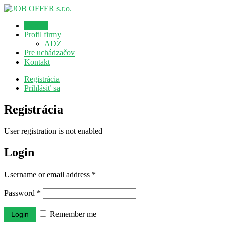
Domov
Profil firmy
ADZ
Pre uchádzačov
Kontakt
Registrácia
Prihlásiť sa
Registrácia
User registration is not enabled
Login
Username or email address
*
Password
*
Remember me