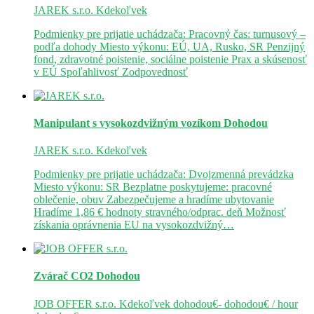
JAREK s.r.o.
Kdekoľvek
Podmienky pre prijatie uchádzača: Pracovný čas: turnusový –
podľa dohody Miesto výkonu: EÚ, UA, Rusko, SR Penzijný
fond, zdravotné poistenie, sociálne poistenie Prax a skúsenosť
v EÚ Spoľahlivosť Zodpovednosť
Manipulant s vysokozdvižným vozíkom
Dohodou
JAREK s.r.o.
Kdekoľvek
Podmienky pre prijatie uchádzača: Dvojzmenná prevádzka
Miesto výkonu: SR Bezplatne poskytujeme: pracovné
oblečenie, obuv Zabezpečujeme a hradíme ubytovanie
Hradíme 1,86 € hodnoty stravného/odprac. deň Možnosť
získania oprávnenia EU na vysokozdvižný…
Zvárač CO2
Dohodou
JOB OFFER s.r.o.
Kdekoľvek
dohodou€- dohodou€ / hour