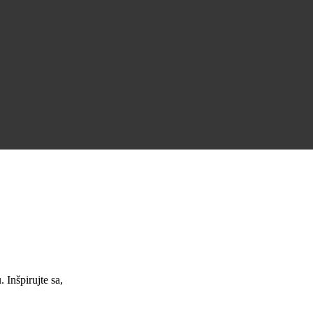
Úžasná podpora a skvelé pracovné ponuky.
Jana Nováková
Inšpirujte sa,