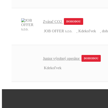
Zvárač CO2
DOHODOU
JOB OFFER s.r.o.
Kdekoľvek
doh
Junior výrobný operátor
DOHODOU
Kdekoľvek