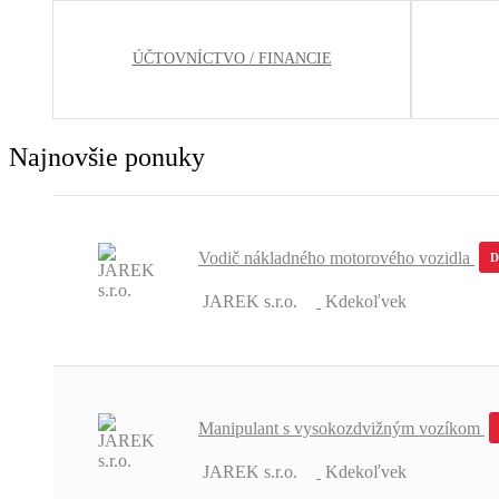
ÚČTOVNÍCTVO / FINANCIE
Najnovšie ponuky
Vodič nákladného motorového vozidla
JAREK s.r.o.
Kdekoľvek
Manipulant s vysokozdvižným vozíkom
JAREK s.r.o.
Kdekoľvek