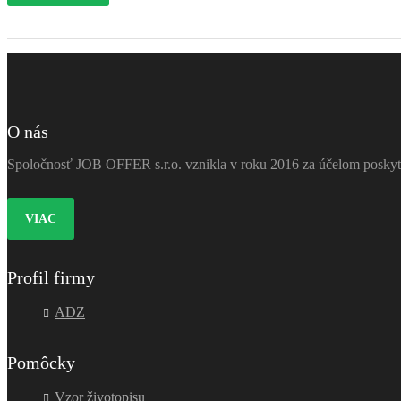
O nás
Spoločnosť JOB OFFER s.r.o. vznikla v roku 2016 za účelom poskytov
VIAC
Profil firmy
ADZ
Pomôcky
Vzor životopisu