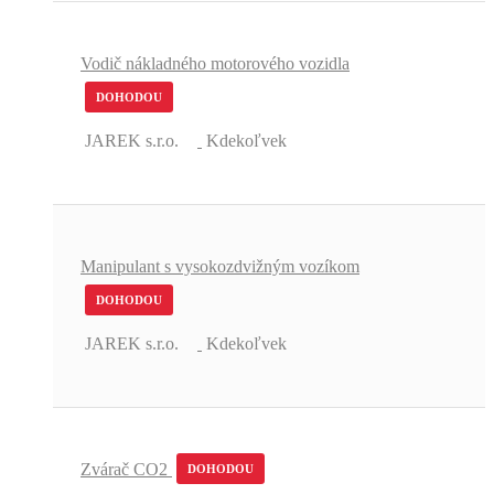
Vodič nákladného motorového vozidla
DOHODOU
JAREK s.r.o.
Kdekoľvek
Manipulant s vysokozdvižným vozíkom
DOHODOU
JAREK s.r.o.
Kdekoľvek
Zvárač CO2
DOHODOU