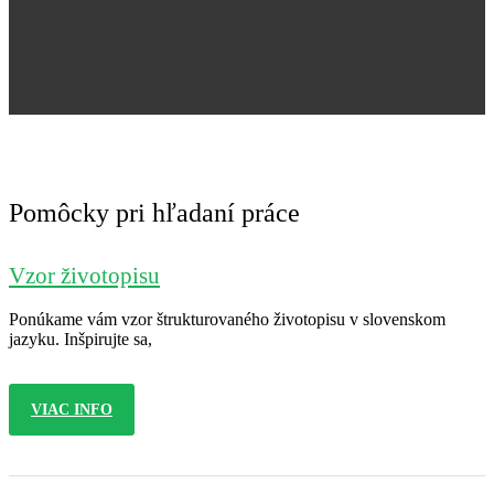
Jana Nováková
Pomôcky pri hľadaní práce
Vzor životopisu
Ponúkame vám vzor štrukturovaného životopisu v slovenskom
jazyku. Inšpirujte sa,
VIAC INFO