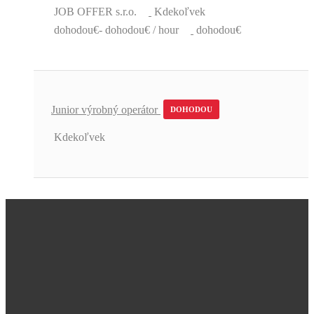
JOB OFFER s.r.o.
Kdekoľvek
dohodou€- dohodou€ / hour
dohodou€
Junior výrobný operátor
DOHODOU
Kdekoľvek
Úžasná podpora a skvelé pracovné
ponuky.