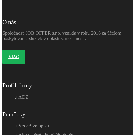
O nás
Spoločnosť JOB OFFER s.r.o. vznikla v roku 2016 za účelom
poskytovania služieb v oblasti zamestanosti.
VIAC
Profil firmy
ADZ
Pomôcky
Vzor životopisu
Ako napísať dobrý životopis