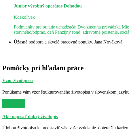
Junior výrobný operátor
Dohodou
Kdekoľvek
Podmienky pre prijatie uchádzača: Dvojzmenná prevádzka Mie
stravného/odprac. deň Penzijný fond, zdravotné poistenie, soci
Úžasná podpora a skvelé pracovné ponuky.
Jana Nováková
Pomôcky pri hľadaní práce
Vzor životopisu
Ponúkame vám vzor štrukturovaného životopisu v slovenskom jazyku. 
Viac info
Ako napísať dobrý životopis
Úlohou životopisu je predstaviť vás, vaše vzdelanie, doterajšiu kariér