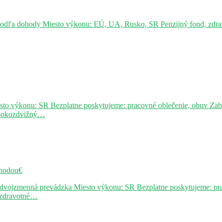
podľa dohody Miesto výkonu: EÚ, UA, Rusko, SR Penzijný fond, zdravo
sto výkonu: SR Bezplatne poskytujeme: pracovné oblečenie, obuv Za
ysokozdvižný…
hodou€
j dvojzmenná prevádzka Miesto výkonu: SR Bezplatne poskytujeme: pr
, zdravotné…