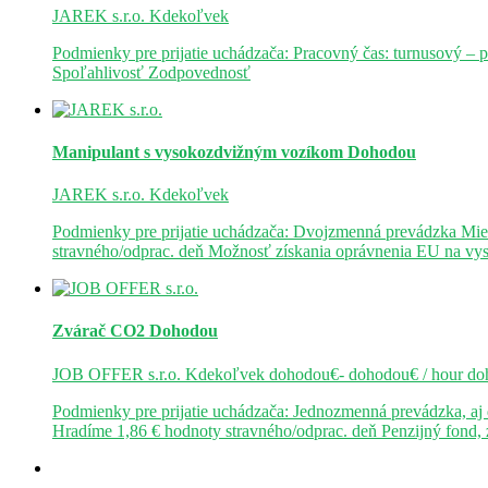
JAREK s.r.o.
Kdekoľvek
Podmienky pre prijatie uchádzača: Pracovný čas: turnusový – 
Spoľahlivosť Zodpovednosť
Manipulant s vysokozdvižným vozíkom
Dohodou
JAREK s.r.o.
Kdekoľvek
Podmienky pre prijatie uchádzača: Dvojzmenná prevádzka Mie
stravného/odprac. deň Možnosť získania oprávnenia EU na v
Zvárač CO2
Dohodou
JOB OFFER s.r.o.
Kdekoľvek
dohodou€- dohodou€ / hour
do
Podmienky pre prijatie uchádzača: Jednozmenná prevádzka, a
Hradíme 1,86 € hodnoty stravného/odprac. deň Penzijný fond