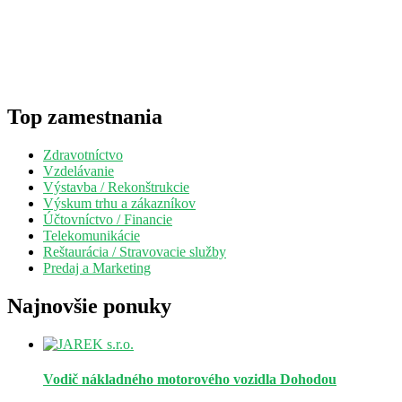
Top zamestnania
Zdravotníctvo
Vzdelávanie
Výstavba / Rekonštrukcie
Výskum trhu a zákazníkov
Účtovníctvo / Financie
Telekomunikácie
Reštaurácia / Stravovacie služby
Predaj a Marketing
Najnovšie ponuky
Vodič nákladného motorového vozidla
Dohodou