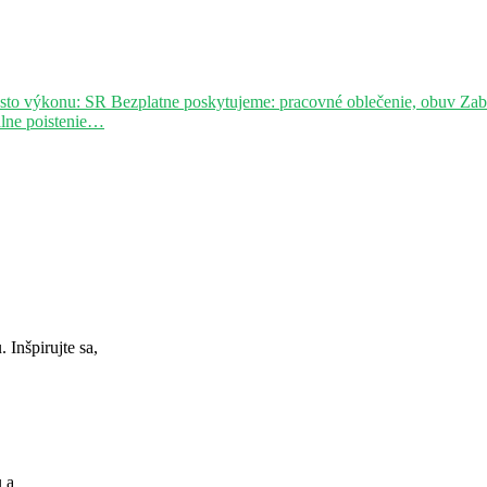
sto výkonu: SR Bezplatne poskytujeme: pracovné oblečenie, obuv Za
álne poistenie…
Inšpirujte sa,
u a