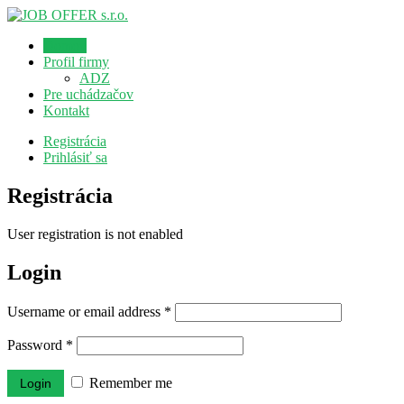
Domov
Profil firmy
ADZ
Pre uchádzačov
Kontakt
Registrácia
Prihlásiť sa
Registrácia
User registration is not enabled
Login
Username or email address
*
Password
*
Remember me