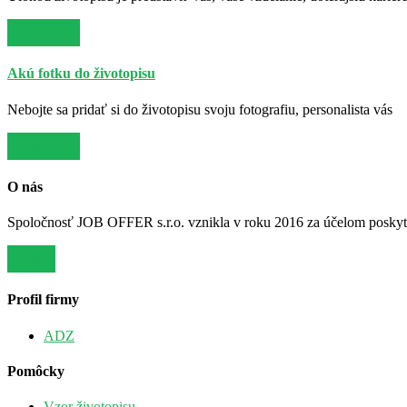
Viac info
Akú fotku do životopisu
Nebojte sa pridať si do životopisu svoju fotografiu, personalista vás
Viac info
O nás
Spoločnosť JOB OFFER s.r.o. vznikla v roku 2016 za účelom poskytov
Viac
Profil firmy
ADZ
Pomôcky
Vzor životopisu