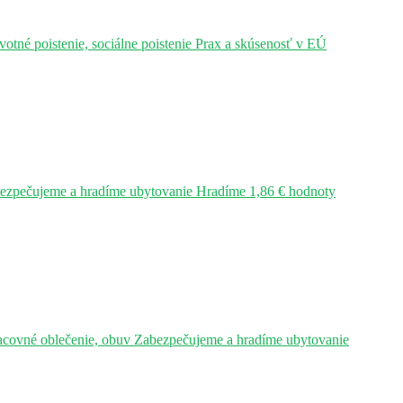
tné poistenie, sociálne poistenie Prax a skúsenosť v EÚ
bezpečujeme a hradíme ubytovanie Hradíme 1,86 € hodnoty
acovné oblečenie, obuv Zabezpečujeme a hradíme ubytovanie