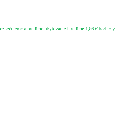
bezpečujeme a hradíme ubytovanie Hradíme 1,86 € hodnoty