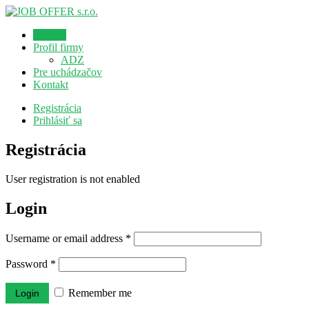
Domov
Profil firmy
ADZ
Pre uchádzačov
Kontakt
Registrácia
Prihlásiť sa
Registrácia
User registration is not enabled
Login
Username or email address
*
Password
*
Remember me