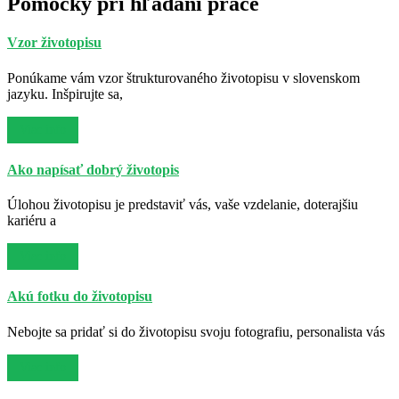
Pomôcky pri hľadaní práce
Vzor životopisu
Ponúkame vám vzor štrukturovaného životopisu v slovenskom
jazyku. Inšpirujte sa,
Viac info
Ako napísať dobrý životopis
Úlohou životopisu je predstaviť vás, vaše vzdelanie, doterajšiu
kariéru a
Viac info
Akú fotku do životopisu
Nebojte sa pridať si do životopisu svoju fotografiu, personalista vás
Viac info