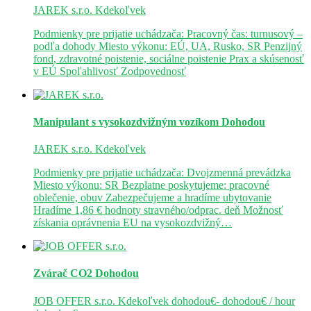
JAREK s.r.o.
Kdekoľvek
Podmienky pre prijatie uchádzača: Pracovný čas: turnusový –
podľa dohody Miesto výkonu: EÚ, UA, Rusko, SR Penzijný
fond, zdravotné poistenie, sociálne poistenie Prax a skúsenosť
v EÚ Spoľahlivosť Zodpovednosť
Manipulant s vysokozdvižným vozíkom
Dohodou
JAREK s.r.o.
Kdekoľvek
Podmienky pre prijatie uchádzača: Dvojzmenná prevádzka
Miesto výkonu: SR Bezplatne poskytujeme: pracovné
oblečenie, obuv Zabezpečujeme a hradíme ubytovanie
Hradíme 1,86 € hodnoty stravného/odprac. deň Možnosť
získania oprávnenia EU na vysokozdvižný…
Zvárač CO2
Dohodou
JOB OFFER s.r.o.
Kdekoľvek
dohodou€- dohodou€ / hour