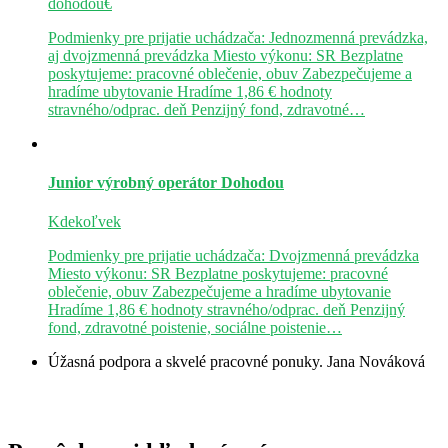
dohodou€
Podmienky pre prijatie uchádzača: Jednozmenná prevádzka,
aj dvojzmenná prevádzka Miesto výkonu: SR Bezplatne
poskytujeme: pracovné oblečenie, obuv Zabezpečujeme a
hradíme ubytovanie Hradíme 1,86 € hodnoty
stravného/odprac. deň Penzijný fond, zdravotné…
Junior výrobný operátor
Dohodou
Kdekoľvek
Podmienky pre prijatie uchádzača: Dvojzmenná prevádzka
Miesto výkonu: SR Bezplatne poskytujeme: pracovné
oblečenie, obuv Zabezpečujeme a hradíme ubytovanie
Hradíme 1,86 € hodnoty stravného/odprac. deň Penzijný
fond, zdravotné poistenie, sociálne poistenie…
Úžasná podpora a skvelé pracovné ponuky.
Jana Nováková