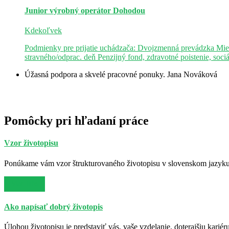
Junior výrobný operátor
Dohodou
Kdekoľvek
Podmienky pre prijatie uchádzača: Dvojzmenná prevádzka Mie
stravného/odprac. deň Penzijný fond, zdravotné poistenie, soci
Úžasná podpora a skvelé pracovné ponuky.
Jana Nováková
Pomôcky pri hľadaní práce
Vzor životopisu
Ponúkame vám vzor štrukturovaného životopisu v slovenskom jazyku. 
Viac info
Ako napísať dobrý životopis
Úlohou životopisu je predstaviť vás, vaše vzdelanie, doterajšiu kariér