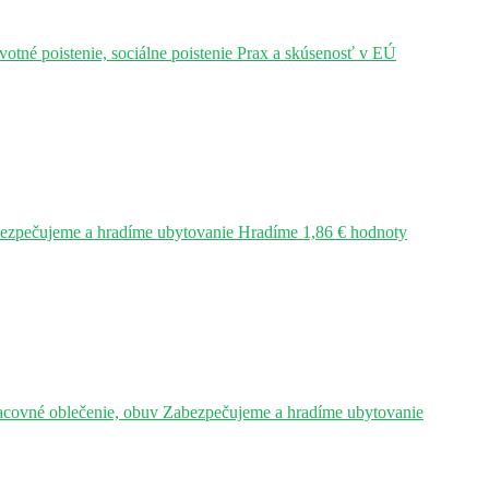
tné poistenie, sociálne poistenie Prax a skúsenosť v EÚ
bezpečujeme a hradíme ubytovanie Hradíme 1,86 € hodnoty
acovné oblečenie, obuv Zabezpečujeme a hradíme ubytovanie