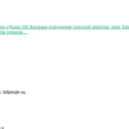
sto výkonu: SR Bezplatne poskytujeme: pracovné oblečenie, obuv Za
álne poistenie…
Inšpirujte sa,
u a