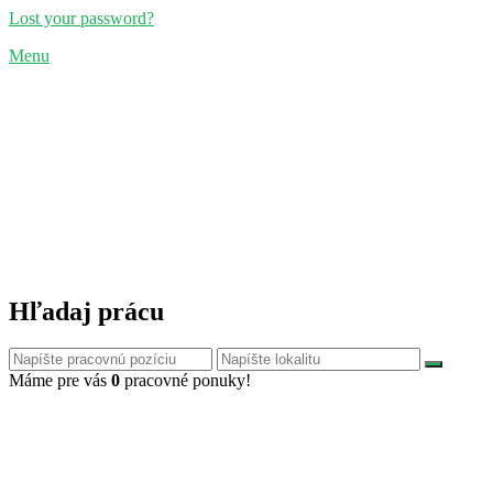
Lost your password?
Menu
Hľadaj prácu
Máme pre vás
0
pracovné ponuky!