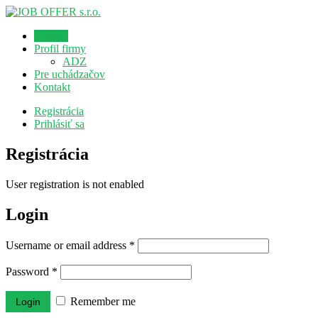
Domov
Profil firmy
ADZ
Pre uchádzačov
Kontakt
Registrácia
Prihlásiť sa
Registrácia
User registration is not enabled
Login
Username or email address
*
Password
*
Remember me