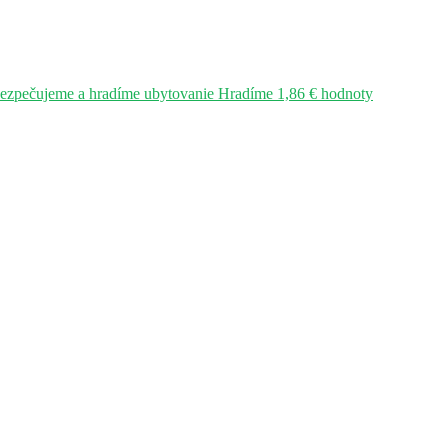
bezpečujeme a hradíme ubytovanie Hradíme 1,86 € hodnoty