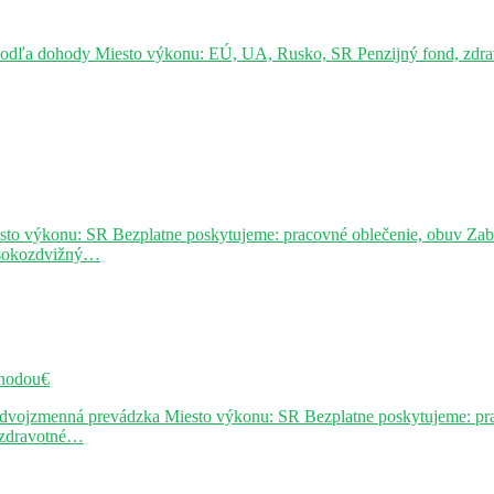
podľa dohody Miesto výkonu: EÚ, UA, Rusko, SR Penzijný fond, zdravo
sto výkonu: SR Bezplatne poskytujeme: pracovné oblečenie, obuv Za
ysokozdvižný…
hodou€
j dvojzmenná prevádzka Miesto výkonu: SR Bezplatne poskytujeme: pr
, zdravotné…