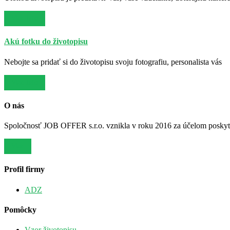
Viac info
Akú fotku do životopisu
Nebojte sa pridať si do životopisu svoju fotografiu, personalista vás
Viac info
O nás
Spoločnosť JOB OFFER s.r.o. vznikla v roku 2016 za účelom poskytov
Viac
Profil firmy
ADZ
Pomôcky
Vzor životopisu