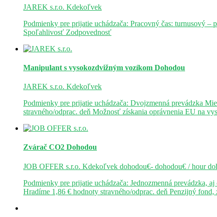
JAREK s.r.o.
Kdekoľvek
Podmienky pre prijatie uchádzača: Pracovný čas: turnusový – 
Spoľahlivosť Zodpovednosť
Manipulant s vysokozdvižným vozíkom
Dohodou
JAREK s.r.o.
Kdekoľvek
Podmienky pre prijatie uchádzača: Dvojzmenná prevádzka Mie
stravného/odprac. deň Možnosť získania oprávnenia EU na v
Zvárač CO2
Dohodou
JOB OFFER s.r.o.
Kdekoľvek
dohodou€- dohodou€ / hour
do
Podmienky pre prijatie uchádzača: Jednozmenná prevádzka, a
Hradíme 1,86 € hodnoty stravného/odprac. deň Penzijný fond