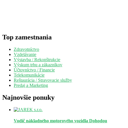
Top zamestnania
Zdravotníctvo
Vzdelávanie
Výstavba / Rekonštrukcie
Výskum trhu a zákazníkov
Účtovníctvo / Financie
Telekomunikácie
Reštaurácia / Stravovacie služby
Predaj a Marketing
Najnovšie ponuky
Vodič nákladného motorového vozidla
Dohodou