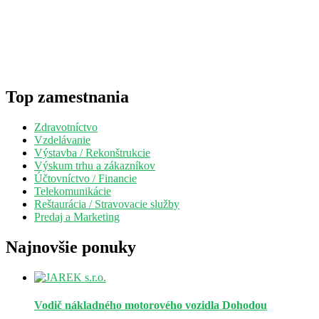
Top zamestnania
Zdravotníctvo
Vzdelávanie
Výstavba / Rekonštrukcie
Výskum trhu a zákazníkov
Účtovníctvo / Financie
Telekomunikácie
Reštaurácia / Stravovacie služby
Predaj a Marketing
Najnovšie ponuky
Vodič nákladného motorového vozidla
Dohodou