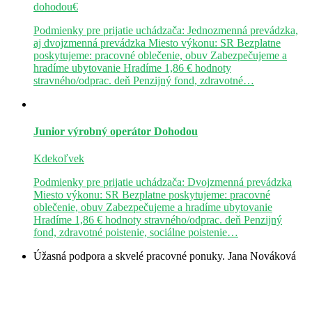
dohodou€
Podmienky pre prijatie uchádzača: Jednozmenná prevádzka,
aj dvojzmenná prevádzka Miesto výkonu: SR Bezplatne
poskytujeme: pracovné oblečenie, obuv Zabezpečujeme a
hradíme ubytovanie Hradíme 1,86 € hodnoty
stravného/odprac. deň Penzijný fond, zdravotné…
Junior výrobný operátor
Dohodou
Kdekoľvek
Podmienky pre prijatie uchádzača: Dvojzmenná prevádzka
Miesto výkonu: SR Bezplatne poskytujeme: pracovné
oblečenie, obuv Zabezpečujeme a hradíme ubytovanie
Hradíme 1,86 € hodnoty stravného/odprac. deň Penzijný
fond, zdravotné poistenie, sociálne poistenie…
Úžasná podpora a skvelé pracovné ponuky.
Jana Nováková