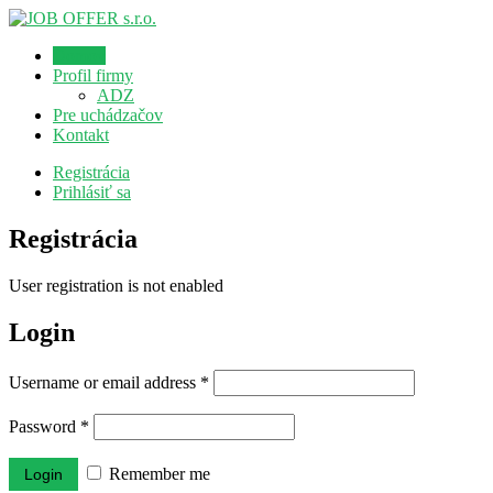
Domov
Profil firmy
ADZ
Pre uchádzačov
Kontakt
Registrácia
Prihlásiť sa
Registrácia
User registration is not enabled
Login
Username or email address
*
Password
*
Remember me