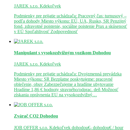
JAREK s.r.o.
Kdekoľvek
Podmienky pre prijatie uchádzača: Pracovný čas: turnusový –
podľa dohody Miesto výkonu: EÚ, UA, Rusko, SR Penzijný
fond, zdravotné poistenie, sociálne poistenie Prax a skúsenosť
v EÚ Spoľahlivosť Zodpovednosť
Manipulant s vysokozdvižným vozíkom
Dohodou
JAREK s.r.o.
Kdekoľvek
Podmienky pre prijatie uchádzača: Dvojzmenná prevádzka
Miesto výkonu: SR Bezplatne poskytujeme: pracovné
oblečenie, obuv Zabezpečujeme a hradíme ubytovanie
Hradíme 1,86 € hodnoty stravného/odprac. deň Možnosť
získania oprávnenia EU na vysokozdvižný…
Zvárač CO2
Dohodou
JOB OFFER s.r.o.
Kdekoľvek
dohodou€- dohodou€ / hour