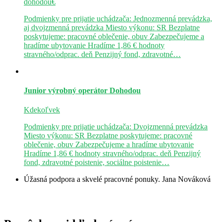
dohodou€
Podmienky pre prijatie uchádzača: Jednozmenná prevádzka,
aj dvojzmenná prevádzka Miesto výkonu: SR Bezplatne
poskytujeme: pracovné oblečenie, obuv Zabezpečujeme a
hradíme ubytovanie Hradíme 1,86 € hodnoty
stravného/odprac. deň Penzijný fond, zdravotné…
Junior výrobný operátor
Dohodou
Kdekoľvek
Podmienky pre prijatie uchádzača: Dvojzmenná prevádzka
Miesto výkonu: SR Bezplatne poskytujeme: pracovné
oblečenie, obuv Zabezpečujeme a hradíme ubytovanie
Hradíme 1,86 € hodnoty stravného/odprac. deň Penzijný
fond, zdravotné poistenie, sociálne poistenie…
Úžasná podpora a skvelé pracovné ponuky.
Jana Nováková