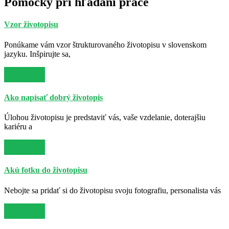
Pomôcky pri hľadaní práce
Vzor životopisu
Ponúkame vám vzor štrukturovaného životopisu v slovenskom
jazyku. Inšpirujte sa,
Viac info
Ako napísať dobrý životopis
Úlohou životopisu je predstaviť vás, vaše vzdelanie, doterajšiu
kariéru a
Viac info
Akú fotku do životopisu
Nebojte sa pridať si do životopisu svoju fotografiu, personalista vás
Viac info