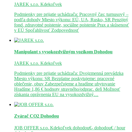
JAREK s.r.o.
Kdekoľvek
Podmienky pre prijatie uchádzača: Pracovný čas: turnusový –
podľa dohody Miesto výkonu: EÚ, UA, Rusko, SR Penzijný
fond, zdravotné poistenie, sociálne poistenie Prax a skúsenosť
v EÚ Spoľahlivosť Zodpovednosť
Manipulant s vysokozdvižným vozíkom
Dohodou
JAREK s.r.o.
Kdekoľvek
Podmienky pre prijatie uchádzača: Dvojzmenná prevádzka
Miesto výkonu: SR Bezplatne poskytujeme: pracovné
oblečenie, obuv Zabezpečujeme a hradíme ubytovanie
Hradíme 1,86 € hodnoty stravného/odprac. deň Možnosť
získania oprávnenia EU na vysokozdvižný…
Zvárač CO2
Dohodou
JOB OFFER s.r.o.
Kdekoľvek
dohodou€- dohodou€ / hour