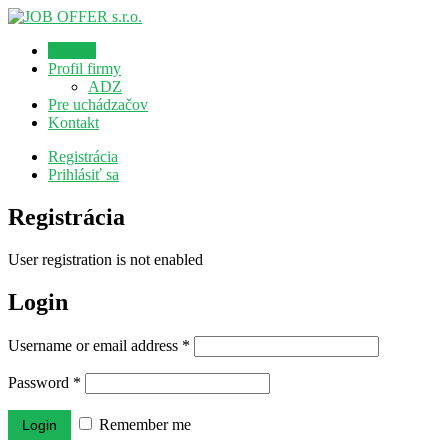
Domov
Profil firmy
ADZ
Pre uchádzačov
Kontakt
Registrácia
Prihlásiť sa
Registrácia
User registration is not enabled
Login
Username or email address
*
Password
*
Remember me