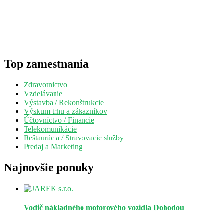
Top zamestnania
Zdravotníctvo
Vzdelávanie
Výstavba / Rekonštrukcie
Výskum trhu a zákazníkov
Účtovníctvo / Financie
Telekomunikácie
Reštaurácia / Stravovacie služby
Predaj a Marketing
Najnovšie ponuky
Vodič nákladného motorového vozidla
Dohodou