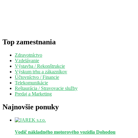
Top zamestnania
Zdravotníctvo
Vzdelávanie
Výstavba / Rekonštrukcie
Výskum trhu a zákazníkov
Účtovníctvo / Financie
Telekomunikácie
Reštaurácia / Stravovacie služby
Predaj a Marketing
Najnovšie ponuky
Vodič nákladného motorového vozidla
Dohodou