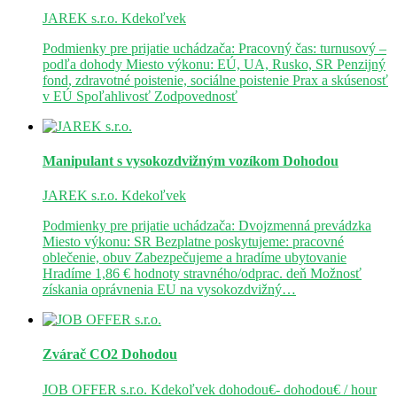
JAREK s.r.o.
Kdekoľvek
Podmienky pre prijatie uchádzača: Pracovný čas: turnusový –
podľa dohody Miesto výkonu: EÚ, UA, Rusko, SR Penzijný
fond, zdravotné poistenie, sociálne poistenie Prax a skúsenosť
v EÚ Spoľahlivosť Zodpovednosť
Manipulant s vysokozdvižným vozíkom
Dohodou
JAREK s.r.o.
Kdekoľvek
Podmienky pre prijatie uchádzača: Dvojzmenná prevádzka
Miesto výkonu: SR Bezplatne poskytujeme: pracovné
oblečenie, obuv Zabezpečujeme a hradíme ubytovanie
Hradíme 1,86 € hodnoty stravného/odprac. deň Možnosť
získania oprávnenia EU na vysokozdvižný…
Zvárač CO2
Dohodou
JOB OFFER s.r.o.
Kdekoľvek
dohodou€- dohodou€ / hour