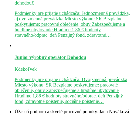
dohodou€
Podmienky pre prijatie uchádzača: Jednozmenná prevádzka,
aj dvojzmenná prevádzka Miesto výkonu: SR Bezplatne
poskytujeme: pracovné oblečenie, obuv Zabezpečujeme a
hradíme ubytovanie Hradíme 1,86 € hodnoty
stravného/odprac. deň Penzijný fond, zdravotné…
Junior výrobný operátor
Dohodou
Kdekoľvek
Podmienky pre prijatie uchádzača: Dvojzmenná prevádzka
Miesto výkonu: SR Bezplatne poskytujeme: pracovné
oblečenie, obuv Zabezpečujeme a hradíme ubytovanie
Hradíme 1,86 € hodnoty stravného/odprac. deň Penzijný
fond, zdravotné poistenie, sociálne poistenie…
Úžasná podpora a skvelé pracovné ponuky.
Jana Nováková