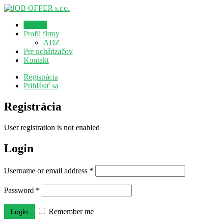
Domov
Profil firmy
ADZ
Pre uchádzačov
Kontakt
Registrácia
Prihlásiť sa
Registrácia
User registration is not enabled
Login
Username or email address
*
Password
*
Remember me