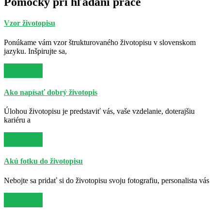
Pomôcky pri hľadaní práce
Vzor životopisu
Ponúkame vám vzor štrukturovaného životopisu v slovenskom
jazyku. Inšpirujte sa,
Viac info
Ako napísať dobrý životopis
Úlohou životopisu je predstaviť vás, vaše vzdelanie, doterajšiu
kariéru a
Viac info
Akú fotku do životopisu
Nebojte sa pridať si do životopisu svoju fotografiu, personalista vás
Viac info