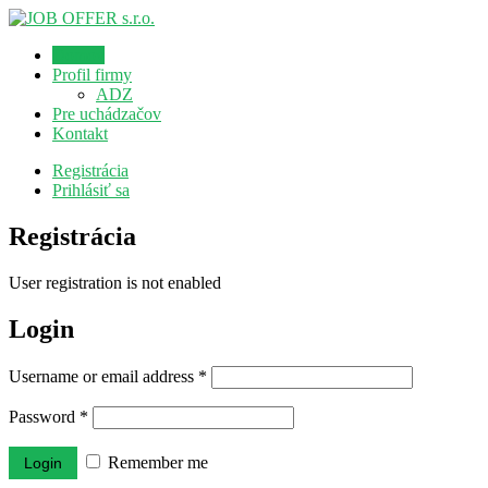
Domov
Profil firmy
ADZ
Pre uchádzačov
Kontakt
Registrácia
Prihlásiť sa
Registrácia
User registration is not enabled
Login
Username or email address
*
Password
*
Remember me