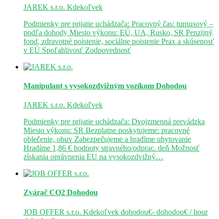
JAREK s.r.o.
Kdekoľvek
Podmienky pre prijatie uchádzača: Pracovný čas: turnusový –
podľa dohody Miesto výkonu: EÚ, UA, Rusko, SR Penzijný
fond, zdravotné poistenie, sociálne poistenie Prax a skúsenosť
v EÚ Spoľahlivosť Zodpovednosť
Manipulant s vysokozdvižným vozíkom
Dohodou
JAREK s.r.o.
Kdekoľvek
Podmienky pre prijatie uchádzača: Dvojzmenná prevádzka
Miesto výkonu: SR Bezplatne poskytujeme: pracovné
oblečenie, obuv Zabezpečujeme a hradíme ubytovanie
Hradíme 1,86 € hodnoty stravného/odprac. deň Možnosť
získania oprávnenia EU na vysokozdvižný…
Zvárač CO2
Dohodou
JOB OFFER s.r.o.
Kdekoľvek
dohodou€- dohodou€ / hour