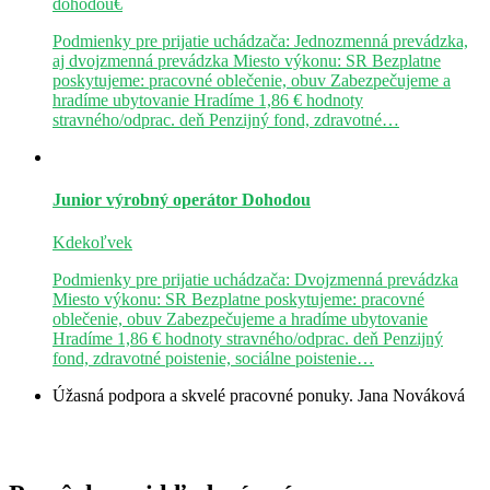
dohodou€
Podmienky pre prijatie uchádzača: Jednozmenná prevádzka,
aj dvojzmenná prevádzka Miesto výkonu: SR Bezplatne
poskytujeme: pracovné oblečenie, obuv Zabezpečujeme a
hradíme ubytovanie Hradíme 1,86 € hodnoty
stravného/odprac. deň Penzijný fond, zdravotné…
Junior výrobný operátor
Dohodou
Kdekoľvek
Podmienky pre prijatie uchádzača: Dvojzmenná prevádzka
Miesto výkonu: SR Bezplatne poskytujeme: pracovné
oblečenie, obuv Zabezpečujeme a hradíme ubytovanie
Hradíme 1,86 € hodnoty stravného/odprac. deň Penzijný
fond, zdravotné poistenie, sociálne poistenie…
Úžasná podpora a skvelé pracovné ponuky.
Jana Nováková