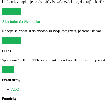
Úlohou životopisu je predstaviť vás, vaše vzdelanie, doterajšiu kariér
Viac info
Akú fotku do životopisu
Nebojte sa pridať si do životopisu svoju fotografiu, personalista vás
Viac info
O nás
Spoločnosť JOB OFFER s.r.o. vznikla v roku 2016 za účelom poskytov
Viac
Profil firmy
ADZ
Pomôcky