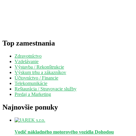
Top zamestnania
Zdravotníctvo
Vzdelávanie
Výstavba / Rekonštrukcie
Výskum trhu a zákazníkov
Účtovníctvo / Financie
Telekomunikácie
Reštaurácia / Stravovacie služby
Predaj a Marketing
Najnovšie ponuky
Vodič nákladného motorového vozidla
Dohodou