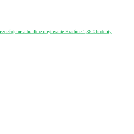
bezpečujeme a hradíme ubytovanie Hradíme 1,86 € hodnoty