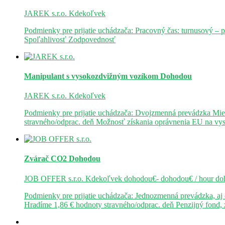
JAREK s.r.o.
Kdekoľvek
Podmienky pre prijatie uchádzača: Pracovný čas: turnusový – 
Spoľahlivosť Zodpovednosť
Manipulant s vysokozdvižným vozíkom
Dohodou
JAREK s.r.o.
Kdekoľvek
Podmienky pre prijatie uchádzača: Dvojzmenná prevádzka Mie
stravného/odprac. deň Možnosť získania oprávnenia EU na v
Zvárač CO2
Dohodou
JOB OFFER s.r.o.
Kdekoľvek
dohodou€- dohodou€ / hour
do
Podmienky pre prijatie uchádzača: Jednozmenná prevádzka, a
Hradíme 1,86 € hodnoty stravného/odprac. deň Penzijný fond