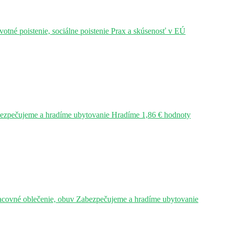
tné poistenie, sociálne poistenie Prax a skúsenosť v EÚ
bezpečujeme a hradíme ubytovanie Hradíme 1,86 € hodnoty
acovné oblečenie, obuv Zabezpečujeme a hradíme ubytovanie