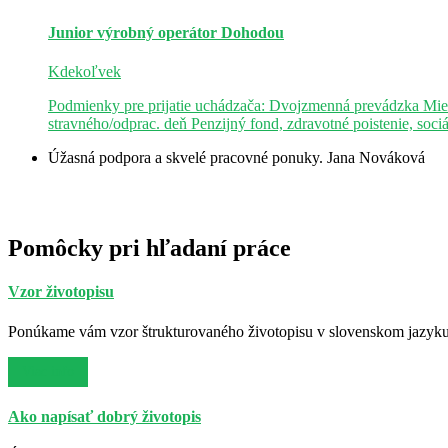
Junior výrobný operátor
Dohodou
Kdekoľvek
Podmienky pre prijatie uchádzača: Dvojzmenná prevádzka Mie
stravného/odprac. deň Penzijný fond, zdravotné poistenie, soci
Úžasná podpora a skvelé pracovné ponuky.
Jana Nováková
Pomôcky pri hľadaní práce
Vzor životopisu
Ponúkame vám vzor štrukturovaného životopisu v slovenskom jazyku. 
Viac info
Ako napísať dobrý životopis