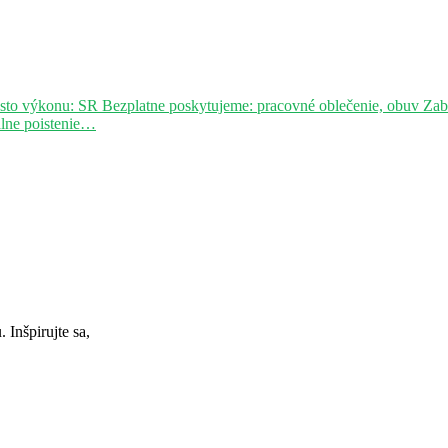
sto výkonu: SR Bezplatne poskytujeme: pracovné oblečenie, obuv Za
álne poistenie…
Inšpirujte sa,