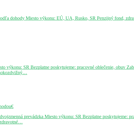
podľa dohody Miesto výkonu: EÚ, UA, Rusko, SR Penzijný fond, zdravo
sto výkonu: SR Bezplatne poskytujeme: pracovné oblečenie, obuv Za
ysokozdvižný…
hodou€
j dvojzmenná prevádzka Miesto výkonu: SR Bezplatne poskytujeme: pr
, zdravotné…