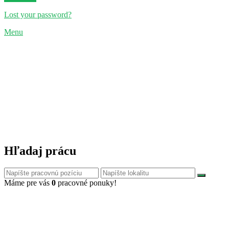
Lost your password?
Menu
Hľadaj prácu
Máme pre vás
0
pracovné ponuky!