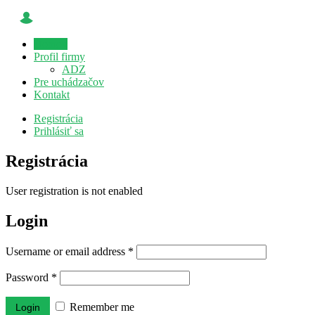
Domov
Profil firmy
ADZ
Pre uchádzačov
Kontakt
Registrácia
Prihlásiť sa
Registrácia
User registration is not enabled
Login
Username or email address
*
Password
*
Remember me