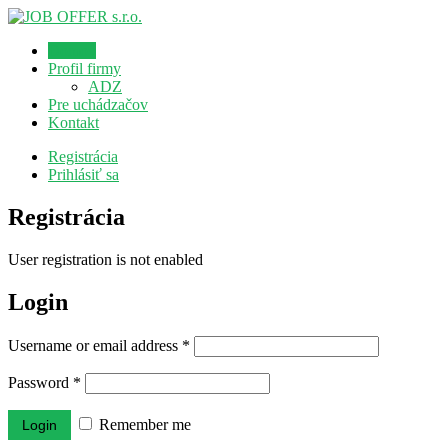
Domov
Profil firmy
ADZ
Pre uchádzačov
Kontakt
Registrácia
Prihlásiť sa
Registrácia
User registration is not enabled
Login
Username or email address
*
Password
*
Remember me