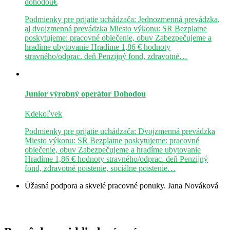
dohodou€
Podmienky pre prijatie uchádzača: Jednozmenná prevádzka,
aj dvojzmenná prevádzka Miesto výkonu: SR Bezplatne
poskytujeme: pracovné oblečenie, obuv Zabezpečujeme a
hradíme ubytovanie Hradíme 1,86 € hodnoty
stravného/odprac. deň Penzijný fond, zdravotné…
Junior výrobný operátor
Dohodou
Kdekoľvek
Podmienky pre prijatie uchádzača: Dvojzmenná prevádzka
Miesto výkonu: SR Bezplatne poskytujeme: pracovné
oblečenie, obuv Zabezpečujeme a hradíme ubytovanie
Hradíme 1,86 € hodnoty stravného/odprac. deň Penzijný
fond, zdravotné poistenie, sociálne poistenie…
Úžasná podpora a skvelé pracovné ponuky.
Jana Nováková