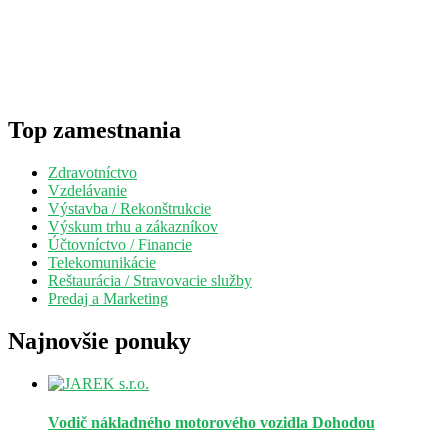
Top zamestnania
Zdravotníctvo
Vzdelávanie
Výstavba / Rekonštrukcie
Výskum trhu a zákazníkov
Účtovníctvo / Financie
Telekomunikácie
Reštaurácia / Stravovacie služby
Predaj a Marketing
Najnovšie ponuky
Vodič nákladného motorového vozidla
Dohodou