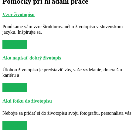
Pomôcky pri hľadaní práce
Vzor životopisu
Ponúkame vám vzor štrukturovaného životopisu v slovenskom
jazyku. Inšpirujte sa,
Viac info
Ako napísať dobrý životopis
Úlohou životopisu je predstaviť vás, vaše vzdelanie, doterajšiu
kariéru a
Viac info
Akú fotku do životopisu
Nebojte sa pridať si do životopisu svoju fotografiu, personalista vás
Viac info