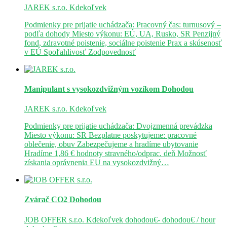
JAREK s.r.o.
Kdekoľvek
Podmienky pre prijatie uchádzača: Pracovný čas: turnusový –
podľa dohody Miesto výkonu: EÚ, UA, Rusko, SR Penzijný
fond, zdravotné poistenie, sociálne poistenie Prax a skúsenosť
v EÚ Spoľahlivosť Zodpovednosť
Manipulant s vysokozdvižným vozíkom
Dohodou
JAREK s.r.o.
Kdekoľvek
Podmienky pre prijatie uchádzača: Dvojzmenná prevádzka
Miesto výkonu: SR Bezplatne poskytujeme: pracovné
oblečenie, obuv Zabezpečujeme a hradíme ubytovanie
Hradíme 1,86 € hodnoty stravného/odprac. deň Možnosť
získania oprávnenia EU na vysokozdvižný…
Zvárač CO2
Dohodou
JOB OFFER s.r.o.
Kdekoľvek
dohodou€- dohodou€ / hour