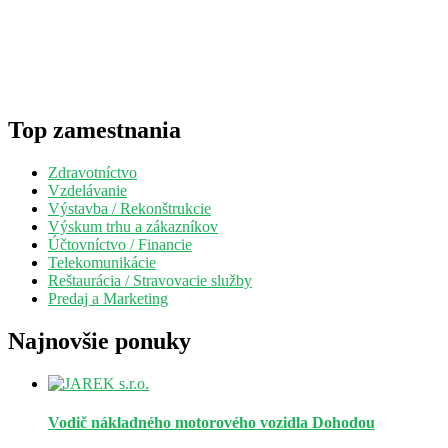
Top zamestnania
Zdravotníctvo
Vzdelávanie
Výstavba / Rekonštrukcie
Výskum trhu a zákazníkov
Účtovníctvo / Financie
Telekomunikácie
Reštaurácia / Stravovacie služby
Predaj a Marketing
Najnovšie ponuky
Vodič nákladného motorového vozidla
Dohodou