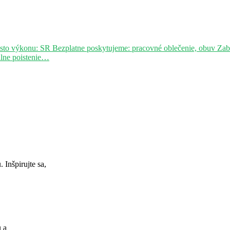
sto výkonu: SR Bezplatne poskytujeme: pracovné oblečenie, obuv Za
álne poistenie…
Inšpirujte sa,
u a