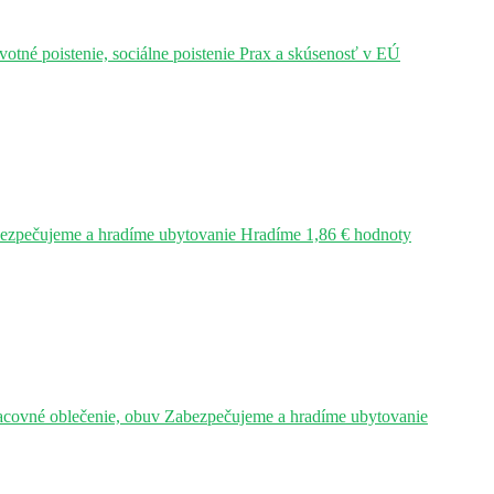
tné poistenie, sociálne poistenie Prax a skúsenosť v EÚ
bezpečujeme a hradíme ubytovanie Hradíme 1,86 € hodnoty
acovné oblečenie, obuv Zabezpečujeme a hradíme ubytovanie