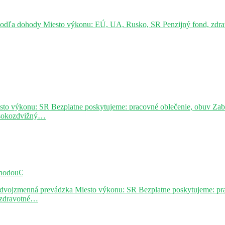
podľa dohody Miesto výkonu: EÚ, UA, Rusko, SR Penzijný fond, zdravo
sto výkonu: SR Bezplatne poskytujeme: pracovné oblečenie, obuv Za
ysokozdvižný…
hodou€
j dvojzmenná prevádzka Miesto výkonu: SR Bezplatne poskytujeme: pr
, zdravotné…