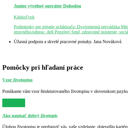
Junior výrobný operátor
Dohodou
Kdekoľvek
Podmienky pre prijatie uchádzača: Dvojzmenná prevádzka Mie
stravného/odprac. deň Penzijný fond, zdravotné poistenie, soci
Úžasná podpora a skvelé pracovné ponuky.
Jana Nováková
Pomôcky pri hľadaní práce
Vzor životopisu
Ponúkame vám vzor štrukturovaného životopisu v slovenskom jazyku. 
Viac info
Ako napísať dobrý životopis
Úlohou životopisu je predstaviť vás, vaše vzdelanie, doterajšiu kariér