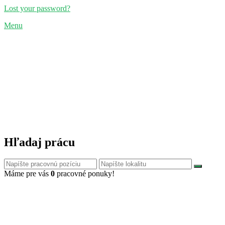
Lost your password?
Menu
Hľadaj prácu
Máme pre vás
0
pracovné ponuky!