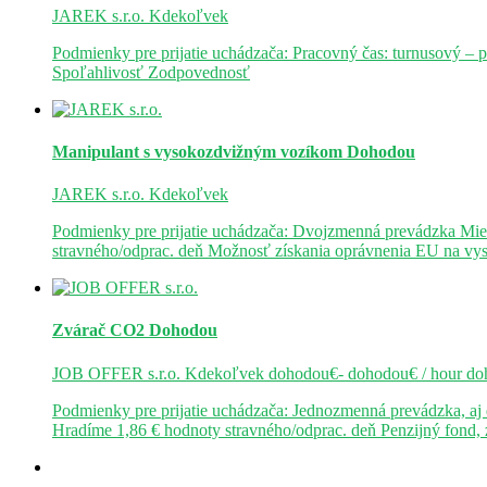
JAREK s.r.o.
Kdekoľvek
Podmienky pre prijatie uchádzača: Pracovný čas: turnusový – 
Spoľahlivosť Zodpovednosť
Manipulant s vysokozdvižným vozíkom
Dohodou
JAREK s.r.o.
Kdekoľvek
Podmienky pre prijatie uchádzača: Dvojzmenná prevádzka Mie
stravného/odprac. deň Možnosť získania oprávnenia EU na v
Zvárač CO2
Dohodou
JOB OFFER s.r.o.
Kdekoľvek
dohodou€- dohodou€ / hour
do
Podmienky pre prijatie uchádzača: Jednozmenná prevádzka, a
Hradíme 1,86 € hodnoty stravného/odprac. deň Penzijný fond