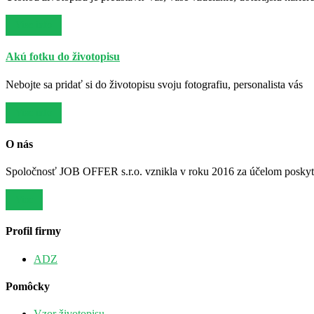
Viac info
Akú fotku do životopisu
Nebojte sa pridať si do životopisu svoju fotografiu, personalista vás
Viac info
O nás
Spoločnosť JOB OFFER s.r.o. vznikla v roku 2016 za účelom poskytov
Viac
Profil firmy
ADZ
Pomôcky
Vzor životopisu