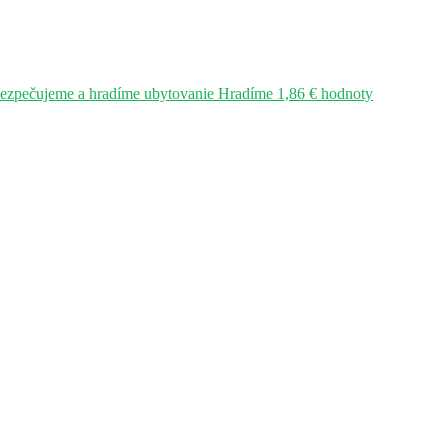
bezpečujeme a hradíme ubytovanie Hradíme 1,86 € hodnoty