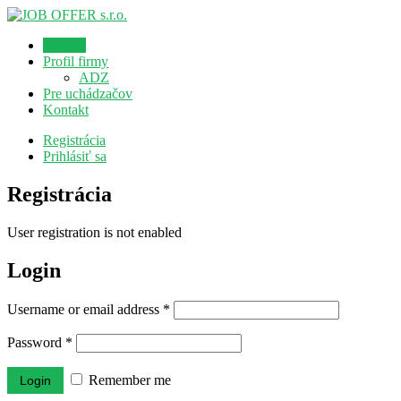
Domov
Profil firmy
ADZ
Pre uchádzačov
Kontakt
Registrácia
Prihlásiť sa
Registrácia
User registration is not enabled
Login
Username or email address
*
Password
*
Remember me