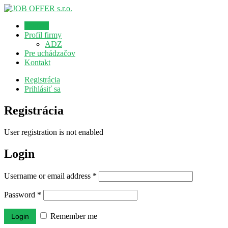
Domov
Profil firmy
ADZ
Pre uchádzačov
Kontakt
Registrácia
Prihlásiť sa
Registrácia
User registration is not enabled
Login
Username or email address
*
Password
*
Remember me