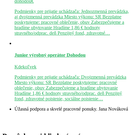
dohodou€
Podmienky pre prijatie uchádzača: Jednozmenná prevádzka,
aj dvojzmenná prevádzka Miesto výkonu: SR Bezplatne
poskytujeme: pracovné oblečenie, obuv Zabezpečujeme a
hradíme ubytovanie Hradíme 1,86 € hodnoty
stravného/odprac. deň Penzijný fond, zdravotné…
Junior výrobný operátor
Dohodou
Kdekoľvek
Podmienky pre prijatie uchádzača: Dvojzmenná prevádzka
Miesto výkonu: SR Bezplatne poskytujeme: pracovné
oblečenie, obuv Zabezpečujeme a hradíme ubytovanie
Hradíme 1,86 € hodnoty stravného/odprac. deň Penzijný
fond, zdravotné poistenie, sociálne poistenie…
Úžasná podpora a skvelé pracovné ponuky.
Jana Nováková