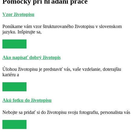
Pomôcky pri hľadaní práce
Vzor životopisu
Ponúkame vám vzor štrukturovaného životopisu v slovenskom
jazyku. Inšpirujte sa,
Viac info
Ako napísať dobrý životopis
Úlohou životopisu je predstaviť vás, vaše vzdelanie, doterajšiu
kariéru a
Viac info
Akú fotku do životopisu
Nebojte sa pridať si do životopisu svoju fotografiu, personalista vás
Viac info