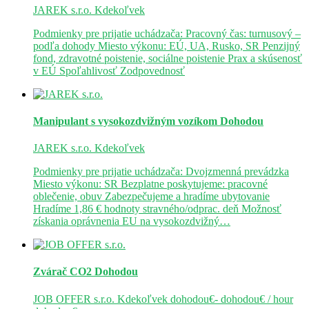
JAREK s.r.o.
Kdekoľvek
Podmienky pre prijatie uchádzača: Pracovný čas: turnusový –
podľa dohody Miesto výkonu: EÚ, UA, Rusko, SR Penzijný
fond, zdravotné poistenie, sociálne poistenie Prax a skúsenosť
v EÚ Spoľahlivosť Zodpovednosť
Manipulant s vysokozdvižným vozíkom
Dohodou
JAREK s.r.o.
Kdekoľvek
Podmienky pre prijatie uchádzača: Dvojzmenná prevádzka
Miesto výkonu: SR Bezplatne poskytujeme: pracovné
oblečenie, obuv Zabezpečujeme a hradíme ubytovanie
Hradíme 1,86 € hodnoty stravného/odprac. deň Možnosť
získania oprávnenia EU na vysokozdvižný…
Zvárač CO2
Dohodou
JOB OFFER s.r.o.
Kdekoľvek
dohodou€- dohodou€ / hour