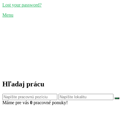
Lost your password?
Menu
Hľadaj prácu
Máme pre vás
0
pracovné ponuky!