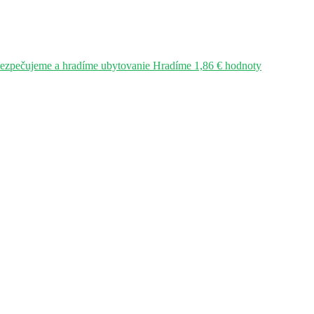
bezpečujeme a hradíme ubytovanie Hradíme 1,86 € hodnoty