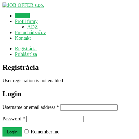
Domov
Profil firmy
ADZ
Pre uchádzačov
Kontakt
Registrácia
Prihlásiť sa
Registrácia
User registration is not enabled
Login
Username or email address
*
Password
*
Remember me