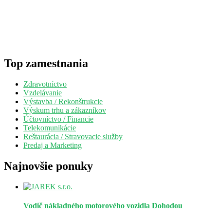
Top zamestnania
Zdravotníctvo
Vzdelávanie
Výstavba / Rekonštrukcie
Výskum trhu a zákazníkov
Účtovníctvo / Financie
Telekomunikácie
Reštaurácia / Stravovacie služby
Predaj a Marketing
Najnovšie ponuky
Vodič nákladného motorového vozidla
Dohodou