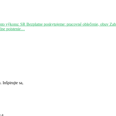
sto výkonu: SR Bezplatne poskytujeme: pracovné oblečenie, obuv Za
álne poistenie…
Inšpirujte sa,
u a