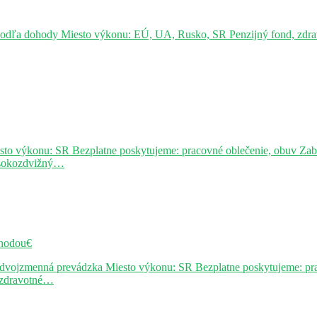
podľa dohody Miesto výkonu: EÚ, UA, Rusko, SR Penzijný fond, zdravo
sto výkonu: SR Bezplatne poskytujeme: pracovné oblečenie, obuv Za
ysokozdvižný…
hodou€
j dvojzmenná prevádzka Miesto výkonu: SR Bezplatne poskytujeme: pr
, zdravotné…