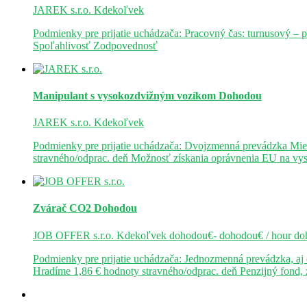
JAREK s.r.o.
Kdekoľvek
Podmienky pre prijatie uchádzača: Pracovný čas: turnusový – 
Spoľahlivosť Zodpovednosť
Manipulant s vysokozdvižným vozíkom
Dohodou
JAREK s.r.o.
Kdekoľvek
Podmienky pre prijatie uchádzača: Dvojzmenná prevádzka Mie
stravného/odprac. deň Možnosť získania oprávnenia EU na v
Zvárač CO2
Dohodou
JOB OFFER s.r.o.
Kdekoľvek
dohodou€- dohodou€ / hour
do
Podmienky pre prijatie uchádzača: Jednozmenná prevádzka, a
Hradíme 1,86 € hodnoty stravného/odprac. deň Penzijný fond