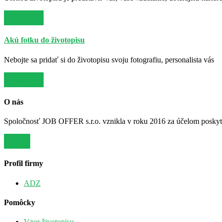
Viac info
Akú fotku do životopisu
Nebojte sa pridať si do životopisu svoju fotografiu, personalista vás
Viac info
O nás
Spoločnosť JOB OFFER s.r.o. vznikla v roku 2016 za účelom poskytov
Viac
Profil firmy
ADZ
Pomôcky
Vzor životopisu