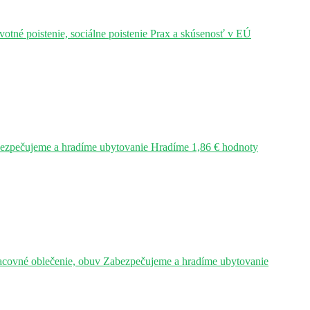
tné poistenie, sociálne poistenie Prax a skúsenosť v EÚ
bezpečujeme a hradíme ubytovanie Hradíme 1,86 € hodnoty
acovné oblečenie, obuv Zabezpečujeme a hradíme ubytovanie