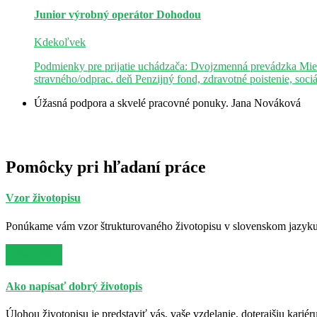
Junior výrobný operátor
Dohodou
Kdekoľvek
Podmienky pre prijatie uchádzača: Dvojzmenná prevádzka Mie
stravného/odprac. deň Penzijný fond, zdravotné poistenie, soci
Úžasná podpora a skvelé pracovné ponuky.
Jana Nováková
Pomôcky pri hľadaní práce
Vzor životopisu
Ponúkame vám vzor štrukturovaného životopisu v slovenskom jazyku. 
Viac info
Ako napísať dobrý životopis
Úlohou životopisu je predstaviť vás, vaše vzdelanie, doterajšiu kariér