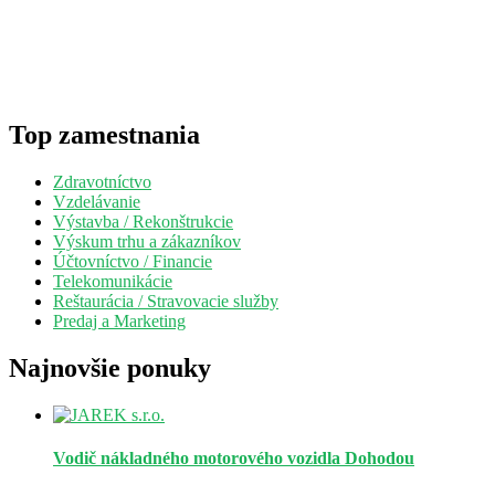
Top zamestnania
Zdravotníctvo
Vzdelávanie
Výstavba / Rekonštrukcie
Výskum trhu a zákazníkov
Účtovníctvo / Financie
Telekomunikácie
Reštaurácia / Stravovacie služby
Predaj a Marketing
Najnovšie ponuky
Vodič nákladného motorového vozidla
Dohodou