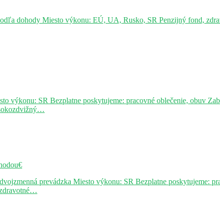
podľa dohody Miesto výkonu: EÚ, UA, Rusko, SR Penzijný fond, zdravo
sto výkonu: SR Bezplatne poskytujeme: pracovné oblečenie, obuv Za
ysokozdvižný…
hodou€
j dvojzmenná prevádzka Miesto výkonu: SR Bezplatne poskytujeme: pr
, zdravotné…