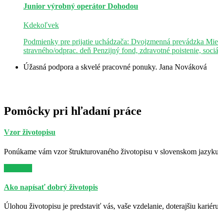
Junior výrobný operátor
Dohodou
Kdekoľvek
Podmienky pre prijatie uchádzača: Dvojzmenná prevádzka Mie
stravného/odprac. deň Penzijný fond, zdravotné poistenie, soci
Úžasná podpora a skvelé pracovné ponuky.
Jana Nováková
Pomôcky pri hľadaní práce
Vzor životopisu
Ponúkame vám vzor štrukturovaného životopisu v slovenskom jazyku. 
Viac info
Ako napísať dobrý životopis
Úlohou životopisu je predstaviť vás, vaše vzdelanie, doterajšiu kariér