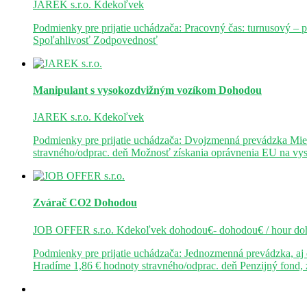
JAREK s.r.o.
Kdekoľvek
Podmienky pre prijatie uchádzača: Pracovný čas: turnusový – 
Spoľahlivosť Zodpovednosť
Manipulant s vysokozdvižným vozíkom
Dohodou
JAREK s.r.o.
Kdekoľvek
Podmienky pre prijatie uchádzača: Dvojzmenná prevádzka Mie
stravného/odprac. deň Možnosť získania oprávnenia EU na v
Zvárač CO2
Dohodou
JOB OFFER s.r.o.
Kdekoľvek
dohodou€- dohodou€ / hour
do
Podmienky pre prijatie uchádzača: Jednozmenná prevádzka, a
Hradíme 1,86 € hodnoty stravného/odprac. deň Penzijný fond