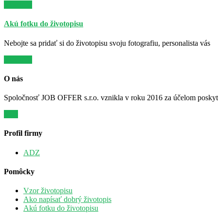
Viac info
Akú fotku do životopisu
Nebojte sa pridať si do životopisu svoju fotografiu, personalista vás
Viac info
O nás
Spoločnosť JOB OFFER s.r.o. vznikla v roku 2016 za účelom poskytov
Viac
Profil firmy
ADZ
Pomôcky
Vzor životopisu
Ako napísať dobrý životopis
Akú fotku do životopisu