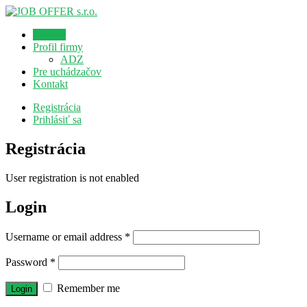
Domov
Profil firmy
ADZ
Pre uchádzačov
Kontakt
Registrácia
Prihlásiť sa
Registrácia
User registration is not enabled
Login
Username or email address
*
Password
*
Remember me