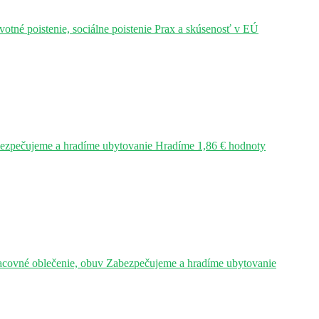
tné poistenie, sociálne poistenie Prax a skúsenosť v EÚ
bezpečujeme a hradíme ubytovanie Hradíme 1,86 € hodnoty
acovné oblečenie, obuv Zabezpečujeme a hradíme ubytovanie