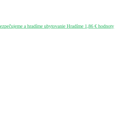
bezpečujeme a hradíme ubytovanie Hradíme 1,86 € hodnoty