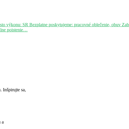
sto výkonu: SR Bezplatne poskytujeme: pracovné oblečenie, obuv Za
álne poistenie…
Inšpirujte sa,
u a