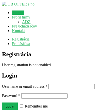
Domov
Profil firmy
ADZ
Pre uchádzačov
Kontakt
Registrácia
Prihlásiť sa
Registrácia
User registration is not enabled
Login
Username or email address
*
Password
*
Remember me