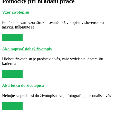
Pomôcky pri hľadaní práce
Vzor životopisu
Ponúkame vám vzor štrukturovaného životopisu v slovenskom
jazyku. Inšpirujte sa,
Viac info
Ako napísať dobrý životopis
Úlohou životopisu je predstaviť vás, vaše vzdelanie, doterajšiu
kariéru a
Viac info
Akú fotku do životopisu
Nebojte sa pridať si do životopisu svoju fotografiu, personalista vás
Viac info