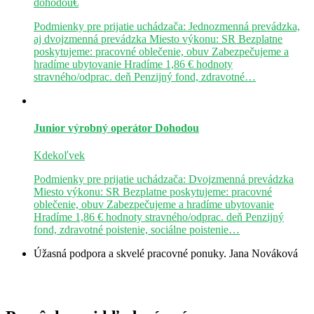
dohodou€
Podmienky pre prijatie uchádzača: Jednozmenná prevádzka,
aj dvojzmenná prevádzka Miesto výkonu: SR Bezplatne
poskytujeme: pracovné oblečenie, obuv Zabezpečujeme a
hradíme ubytovanie Hradíme 1,86 € hodnoty
stravného/odprac. deň Penzijný fond, zdravotné…
Junior výrobný operátor
Dohodou
Kdekoľvek
Podmienky pre prijatie uchádzača: Dvojzmenná prevádzka
Miesto výkonu: SR Bezplatne poskytujeme: pracovné
oblečenie, obuv Zabezpečujeme a hradíme ubytovanie
Hradíme 1,86 € hodnoty stravného/odprac. deň Penzijný
fond, zdravotné poistenie, sociálne poistenie…
Úžasná podpora a skvelé pracovné ponuky.
Jana Nováková