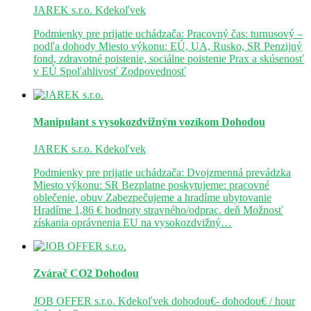
JAREK s.r.o.
Kdekoľvek
Podmienky pre prijatie uchádzača: Pracovný čas: turnusový –
podľa dohody Miesto výkonu: EÚ, UA, Rusko, SR Penzijný
fond, zdravotné poistenie, sociálne poistenie Prax a skúsenosť
v EÚ Spoľahlivosť Zodpovednosť
Manipulant s vysokozdvižným vozíkom
Dohodou
JAREK s.r.o.
Kdekoľvek
Podmienky pre prijatie uchádzača: Dvojzmenná prevádzka
Miesto výkonu: SR Bezplatne poskytujeme: pracovné
oblečenie, obuv Zabezpečujeme a hradíme ubytovanie
Hradíme 1,86 € hodnoty stravného/odprac. deň Možnosť
získania oprávnenia EU na vysokozdvižný…
Zvárač CO2
Dohodou
JOB OFFER s.r.o.
Kdekoľvek
dohodou€- dohodou€ / hour